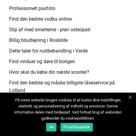
Professionelt pasfoto
Find den bedste vodka online
Slip af med smerterne - prøv osteopati
Billig biludlejning i Roskilde
Dette taler for rustbehandling i Varde
Find vinduer og døre til boligen
Hvor skal du købe din næste scooter?
Find den bedste og måske billigste låseservice på
Lolland
På vores website bruges cookies til at huske dine indstillinger,
Lad et konsulentfirma udvælge og rekruttere
statistik og personalisering af indhold og annoncer. Denne
kompetencer til din virksomhed
information deles med tredjepart. Ved fortsat brug af websiden
godkender du cookiepolitikken.
Døjer du med tør hovedbund?
Ok
Privatlivspolitik
Find hvad du søger med sexdating