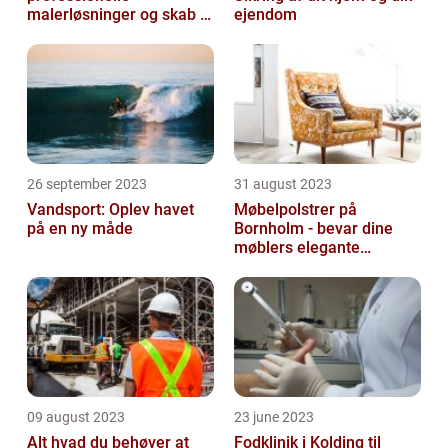
malerløsninger og skab et
ejendom
flot hjem
26 september 2023
31 august 2023
Vandsport: Oplev havet
Møbelpolstrer på
på en ny måde
Bornholm - bevar dine
møblers elegante
udseende og levetid
09 august 2023
23 june 2023
Alt hvad du behøver at
Fodklinik i Kolding til