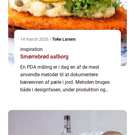
14 march 2026
Toke Larsen
inspiration
Smørrebrød aalborg
En PDA måling er i dag en af de mest
anvendte metoder til at dokumentere
bæreevnen af pæle i jord. Metoden bruges
både i designfasen, under produktion og
som kvalitetssikring på byggepladsen. Når
krav til sporbarhed, dokumentation og
sikkerhed stramm...