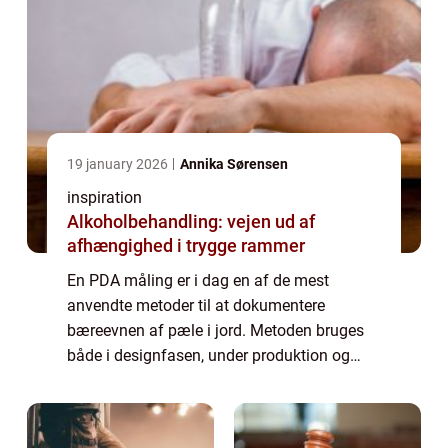
19 january 2026
Annika Sørensen
inspiration
Alkoholbehandling: vejen ud af
afhængighed i trygge rammer
En PDA måling er i dag en af de mest
anvendte metoder til at dokumentere
bæreevnen af pæle i jord. Metoden bruges
både i designfasen, under produktion og
som kvalitetssikring på byggepladsen. Når
krav til sporbarhed, dokumentation og
sikkerhed stramm...