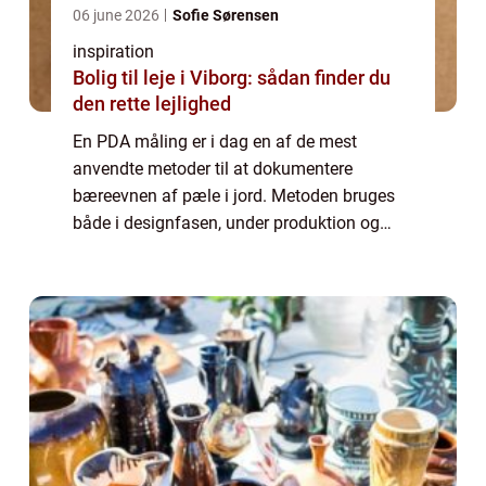
06 june 2026
Sofie Sørensen
inspiration
Bolig til leje i Viborg: sådan finder du
den rette lejlighed
En PDA måling er i dag en af de mest
anvendte metoder til at dokumentere
bæreevnen af pæle i jord. Metoden bruges
både i designfasen, under produktion og
som kvalitetssikring på byggepladsen. Når
krav til sporbarhed, dokumentation og
sikkerhed stramm...