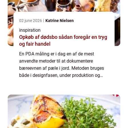
02 june 2026
Katrine Nielsen
inspiration
Opkøb af dødsbo sådan foregår en tryg
og fair handel
En PDA måling er i dag en af de mest
anvendte metoder til at dokumentere
bæreevnen af pæle i jord. Metoden bruges
både i designfasen, under produktion og
som kvalitetssikring på byggepladsen. Når
krav til sporbarhed, dokumentation og
sikkerhed stramm...