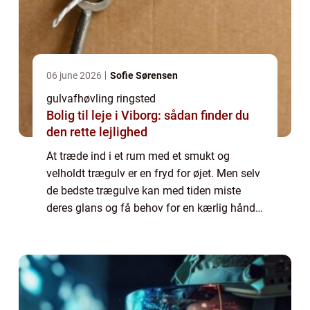
06 june 2026
Sofie Sørensen
gulvafhøvling ringsted
Bolig til leje i Viborg: sådan finder du
den rette lejlighed
At træde ind i et rum med et smukt og
velholdt trægulv er en fryd for øjet. Men selv
de bedste trægulve kan med tiden miste
deres glans og få behov for en kærlig hånd. I
Ringsted og omegn har beboerne mulighed
for at forvandle deres slidte gulve til ...