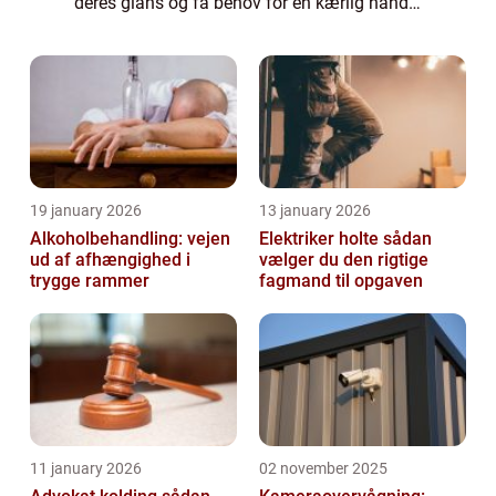
deres glans og få behov for en kærlig hånd. I
Ringsted og omegn har beboerne mulighed
for at forvandle deres slidte gulve til ...
19 january 2026
13 january 2026
Alkoholbehandling: vejen
Elektriker holte sådan
ud af afhængighed i
vælger du den rigtige
trygge rammer
fagmand til opgaven
11 january 2026
02 november 2025