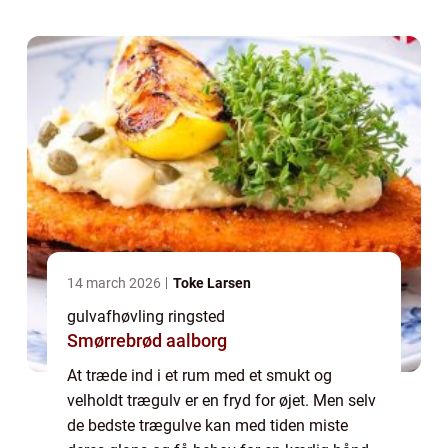
for at forvandle deres slidte gulve til ...
14 march 2026
Toke Larsen
gulvafhøvling ringsted
Smørrebrød aalborg
At træde ind i et rum med et smukt og
velholdt trægulv er en fryd for øjet. Men selv
de bedste trægulve kan med tiden miste