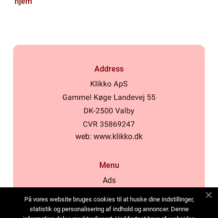
hjem
Address
web:
www.klikko.dk
Menu
Ads
About Us
På vores website bruges cookies til at huske dine indstillinger,
Cookies
statistik og personalisering af indhold og annoncer. Denne