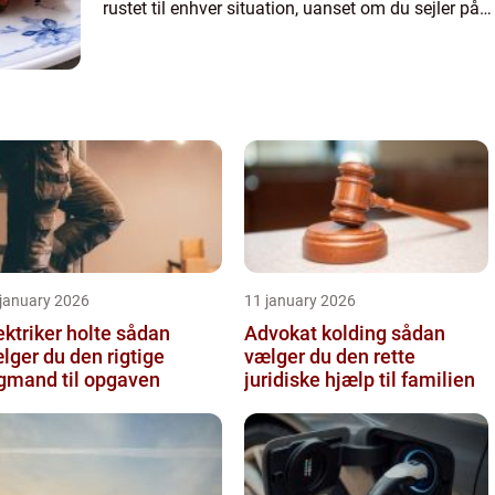
rustet til enhver situation, uanset om du sejler på
havet, søen eller floden. Hos marinelageret....
 january 2026
11 january 2026
ktriker holte sådan
Advokat kolding sådan
lger du den rigtige
vælger du den rette
gmand til opgaven
juridiske hjælp til familien