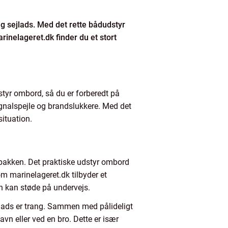
lig sejlads. Med det rette bådudstyr
rinelageret.dk finder du et stort
dstyr ombord, så du er forberedt på
ignalspejle og brandslukkere. Med det
situation.
spakken. Det praktiske udstyr ombord
om marinelageret.dk tilbyder et
n kan støde på undervejs.
plads er trang. Sammen med pålideligt
havn eller ved en bro. Dette er især