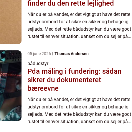
finder du den rette lejlighed
Når du er på vandet, er det vigtigt at have det rette
udstyr ombord for at sikre en sikker og behagelig
sejlads. Med det rette bådudstyr kan du være godt
rustet til enhver situation, uanset om du sejler på
havet, søen eller floden. Hos marinelageret....
05 june 2026
Thomas Andersen
bådudstyr
Pda måling i fundering: sådan
sikrer du dokumenteret
bæreevne
Når du er på vandet, er det vigtigt at have det rette
udstyr ombord for at sikre en sikker og behagelig
sejlads. Med det rette bådudstyr kan du være godt
rustet til enhver situation, uanset om du sejler på
havet, søen eller floden. Hos marinelageret....