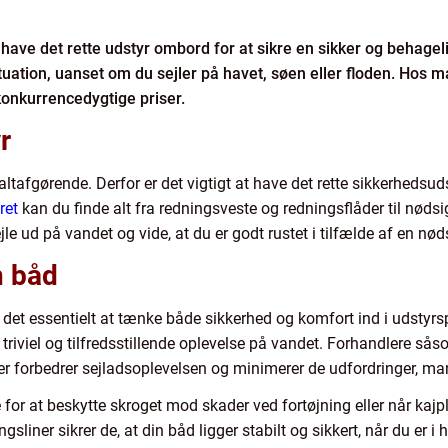
t have det rette udstyr ombord for at sikre en sikker og behage
tuation, uanset om du sejler på havet, søen eller floden. Hos ma
 konkurrencedygtige priser.
r
altafgørende. Derfor er det vigtigt at have det rette sikkerhedsu
ret
kan du finde alt fra redningsveste og redningsflåder til nøds
jle ud på vandet og vide, at du er godt rustet i tilfælde af en nød
n båd
r det essentielt at tænke både sikkerhed og komfort ind i udstyr
riviel og tilfredsstillende oplevelse på vandet. Forhandlere sås
er forbedrer sejladsoplevelsen og minimerer de udfordringer, ma
 for at beskytte skroget mod skader ved fortøjning eller når kaj
sliner sikrer de, at din båd ligger stabilt og sikkert, når du er i 