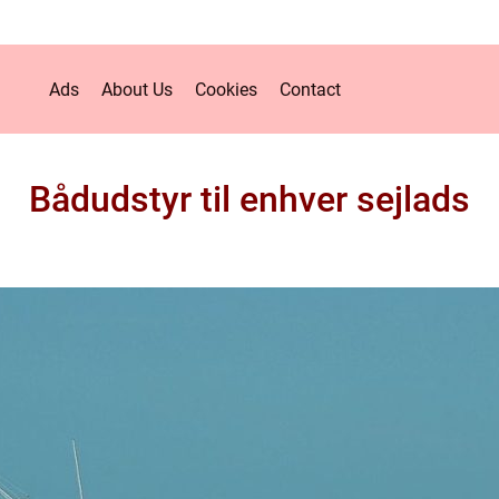
Ads
About Us
Cookies
Contact
Bådudstyr til enhver sejlads