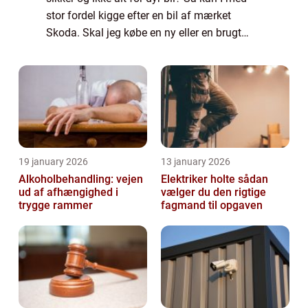
stor fordel kigge efter en bil af mærket
Skoda. Skal jeg købe en ny eller en brugt
Skoda? Selv om du måske foretrækker
fornemmelsen af spritny bil, og er mest try...
19 january 2026
13 january 2026
Alkoholbehandling: vejen
Elektriker holte sådan
ud af afhængighed i
vælger du den rigtige
trygge rammer
fagmand til opgaven