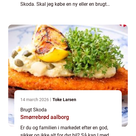
Skoda. Skal jeg købe en ny eller en brugt
Skoda? Selv om du måske foretrækker
fornemmelsen af spritny bil, og er mest try...
14 march 2026
Toke Larsen
Brugt Skoda
Smørrebrød aalborg
Er du og familien i markedet efter en god,
sikker og ikke alt for dyr bil? Så kan I med