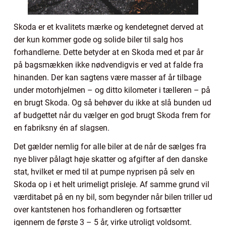
Skoda er et kvalitets mærke og kendetegnet derved at
der kun kommer gode og solide biler til salg hos
forhandlerne. Dette betyder at en Skoda med et par år
på bagsmækken ikke nødvendigvis er ved at falde fra
hinanden. Der kan sagtens være masser af år tilbage
under motorhjelmen – og ditto kilometer i tælleren – på
en brugt Skoda. Og så behøver du ikke at slå bunden ud
af budgettet når du vælger en god brugt Skoda frem for
en fabriksny én af slagsen.
Det gælder nemlig for alle biler at de når de sælges fra
nye bliver pålagt høje skatter og afgifter af den danske
stat, hvilket er med til at pumpe nyprisen på selv en
Skoda op i et helt urimeligt prisleje. Af samme grund vil
værditabet på en ny bil, som begynder når bilen triller ud
over kantstenen hos forhandleren og fortsætter
igennem de første 3 – 5 år, virke utroligt voldsomt.