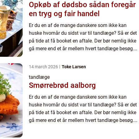
Opkøb af dødsbo sådan foregår
en tryg og fair handel
Er du en af de mange danskere som ikke kan
huske hvornår du sidst var til tandlæge? Så er det
på tide at få booket en aftale. Der bør nemlig ikke
gå mere end et år mellem hvert tandlæge besøg.
Hvis du ønsker at bevare dit blivende tandsæt
sundt og st...
14 march 2026
Toke Larsen
tandlæge
Smørrebrød aalborg
Er du en af de mange danskere som ikke kan
huske hvornår du sidst var til tandlæge? Så er det
på tide at få booket en aftale. Der bør nemlig ikke
gå mere end et år mellem hvert tandlæge besøg.
Hvis du ønsker at bevare dit blivende tandsæt
sundt og st...