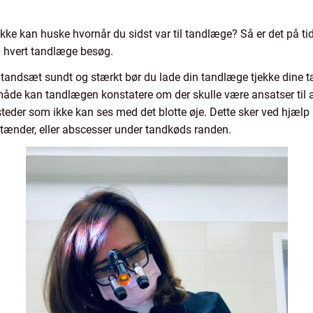
e kan huske hvornår du sidst var til tandlæge? Så er det på tide
m hvert tandlæge besøg.
e tandsæt sundt og stærkt bør du lade din tandlæge tjekke dine
åde kan tandlægen konstatere om der skulle være ansatser til a
steder som ikke kan ses med det blotte øje. Dette sker ved hjælp
tænder, eller abscesser under tandkøds randen.