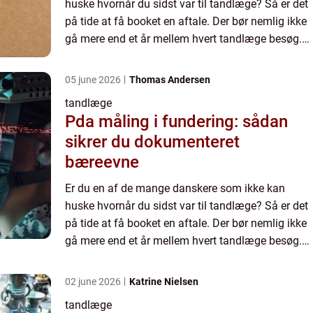
huske hvornår du sidst var til tandlæge? Så er det
på tide at få booket en aftale. Der bør nemlig ikke
gå mere end et år mellem hvert tandlæge besøg.
Hvis du ønsker at bevare dit blivende tandsæt
sundt og st...
05 june 2026
Thomas Andersen
tandlæge
Pda måling i fundering: sådan
sikrer du dokumenteret
bæreevne
Er du en af de mange danskere som ikke kan
huske hvornår du sidst var til tandlæge? Så er det
på tide at få booket en aftale. Der bør nemlig ikke
gå mere end et år mellem hvert tandlæge besøg.
Hvis du ønsker at bevare dit blivende tandsæt
sundt og st...
02 june 2026
Katrine Nielsen
tandlæge