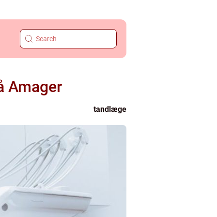
 på Amager
tandlæge