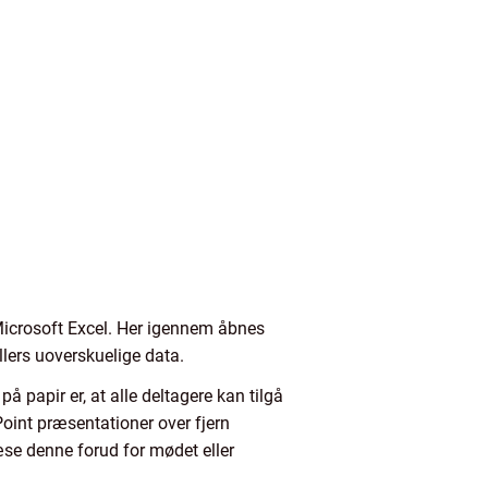
Microsoft Excel. Her igennem åbnes
llers uoverskuelige data.
å papir er, at alle deltagere kan tilgå
Point præsentationer over fjern
æse denne forud for mødet eller