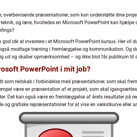
, overbevisende præsentationer, som kan understøtte dine projek
eknik, og lære, hvorledes en Microsoft PowerPoint kan hjælpe dig
iefings?
 god idé at investere i et Microsoft PowerPoint kursus. Her vil d
 også modtage træning i fremlæggelse og kommunikation. Og du 
 sig ud og skaber opmærksomhed – og ikke blot får publikum til at
osoft PowerPoint i mit job?
t som redskab i forbindelse med præsentationer, som skal freml
pel være en præsentation af et projekt, som skal igangsættes, 
ater. Det kan også være en fremlæggelse af årets resultater på r
lle og grafiske repræsentationer for at vise en vækstkurve eller 