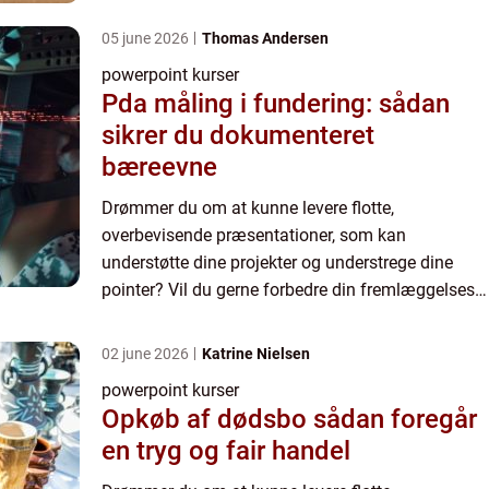
teknik, og lære, hvorledes en Microsoft PowerP...
05 june 2026
Thomas Andersen
powerpoint kurser
Pda måling i fundering: sådan
sikrer du dokumenteret
bæreevne
Drømmer du om at kunne levere flotte,
overbevisende præsentationer, som kan
understøtte dine projekter og understrege dine
pointer? Vil du gerne forbedre din fremlæggelses
teknik, og lære, hvorledes en Microsoft PowerP...
02 june 2026
Katrine Nielsen
powerpoint kurser
Opkøb af dødsbo sådan foregår
en tryg og fair handel