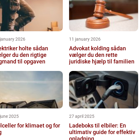
 january 2026
11 january 2026
ktriker holte sådan
Advokat kolding sådan
lger du den rigtige
vælger du den rette
gmand til opgaven
juridiske hjælp til familien
june 2025
27 april 2025
lceller for klimaet og for
Ladeboks til elbiler: En
g
ultimativ guide for effektiv
opladning