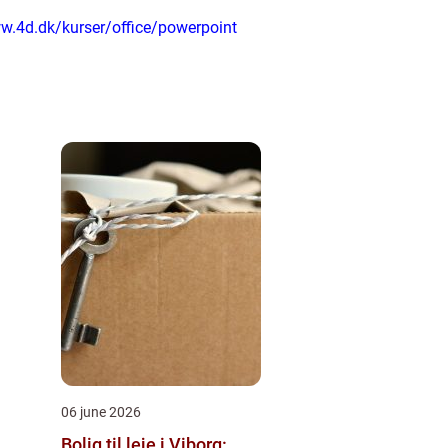
w.4d.dk/kurser/office/powerpoint
06 june 2026
Bolig til leje i Viborg: