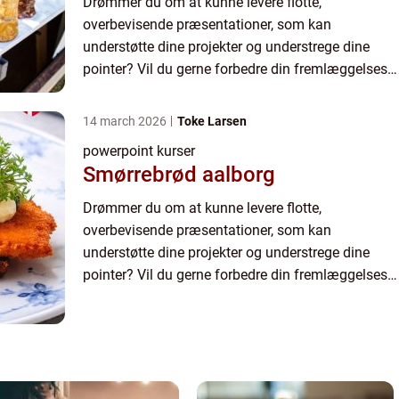
Drømmer du om at kunne levere flotte,
overbevisende præsentationer, som kan
understøtte dine projekter og understrege dine
pointer? Vil du gerne forbedre din fremlæggelses
teknik, og lære, hvorledes en Microsoft PowerP...
14 march 2026
Toke Larsen
powerpoint kurser
Smørrebrød aalborg
Drømmer du om at kunne levere flotte,
overbevisende præsentationer, som kan
understøtte dine projekter og understrege dine
pointer? Vil du gerne forbedre din fremlæggelses
teknik, og lære, hvorledes en Microsoft PowerP...