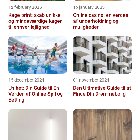
12 february 2025
15 january 2025
Kage print: skab unikke
Online casino: en verden
og mindeværdige kager
af underholdning og
til enhver lejlighed
muligheder
15 december 2024
01 november 2024
Unibet: Din Guide til En
Den Ultimative Guide til at
Verden af Online Spil og
Finde Din Drømmebolig
Betting