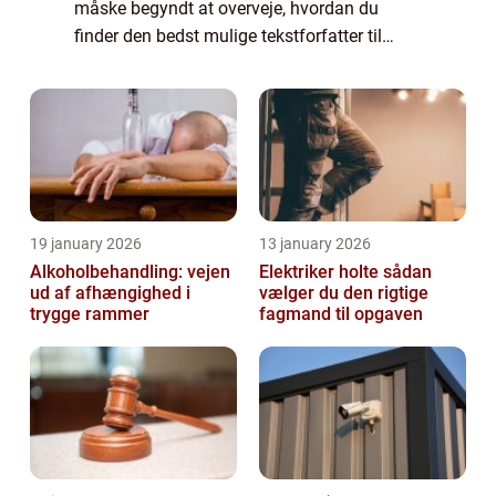
måske begyndt at overveje, hvordan du
finder den bedst mulige tekstforfatter til
opgaven. Til dit held kan du få gode tips
med på v...
19 january 2026
13 january 2026
Alkoholbehandling: vejen
Elektriker holte sådan
ud af afhængighed i
vælger du den rigtige
trygge rammer
fagmand til opgaven