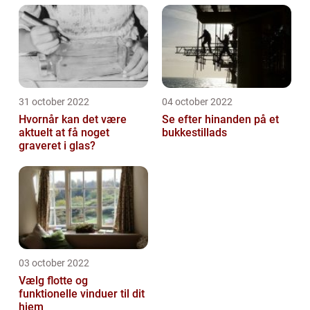
31 october 2022
04 october 2022
Hvornår kan det være
Se efter hinanden på et
aktuelt at få noget
bukkestillads
graveret i glas?
03 october 2022
Vælg flotte og
funktionelle vinduer til dit
hjem