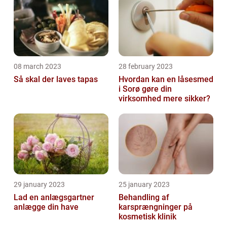
08 march 2023
28 february 2023
Så skal der laves tapas
Hvordan kan en låsesmed
i Sorø gøre din
virksomhed mere sikker?
29 january 2023
25 january 2023
Lad en anlægsgartner
Behandling af
anlægge din have
karsprængninger på
kosmetisk klinik