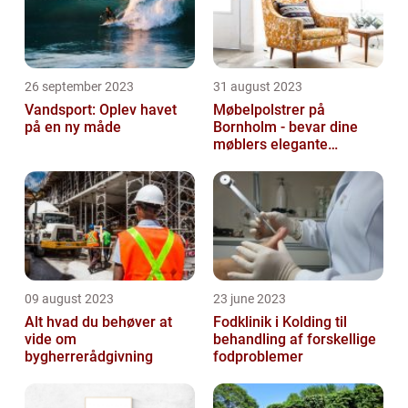
26 september 2023
31 august 2023
Vandsport: Oplev havet
Møbelpolstrer på
på en ny måde
Bornholm - bevar dine
møblers elegante
udseende og levetid
09 august 2023
23 june 2023
Alt hvad du behøver at
Fodklinik i Kolding til
vide om
behandling af forskellige
bygherrerådgivning
fodproblemer