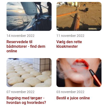
14 november 2022
11 november 2022
Reservedele til
Vælg den rette
bådmotorer - find dem
kloakmester
online
07 november 2022
03 november 2022
Bagning med tørgær -
Bestil e juice online
hvordan og hvorledes?