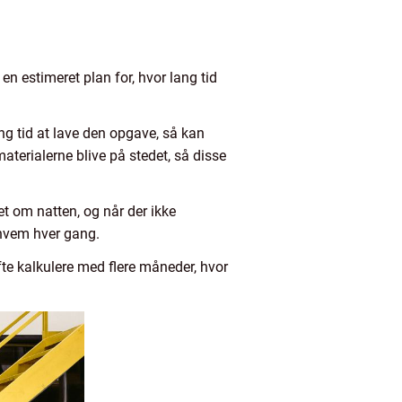
n estimeret plan for, hvor lang tid
ng tid at lave den opgave, så kan
terialerne blive på stedet, så disse
et om natten, og når der ikke
j hvem hver gang.
te kalkulere med flere måneder, hvor