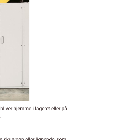
liver hjemme i lageret eller på
.
n skurvogn eller lignende, som