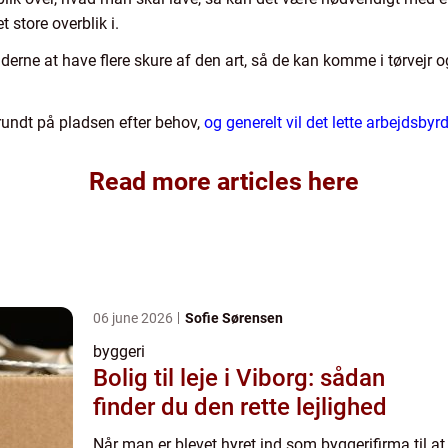
 store overblik i.
rne at have flere skure af den art, så de kan komme i tørvejr og
rundt på pladsen efter behov,
og generelt vil det lette arbejdsby
Read more articles here
06 june 2026
Sofie Sørensen
byggeri
Bolig til leje i Viborg: sådan
finder du den rette lejlighed
Når man er blevet hyret ind som byggerifirma til at