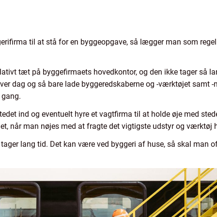
rifirma til at stå for en byggeopgave, så lægger man som regel e
elativt tæt på byggefirmaets hovedkontor, og den ikke tager så la
ver dag og så bare lade byggeredskaberne og -værktøjet samt -ma
r gang.
edet ind og eventuelt hyre et vagtfirma til at holde øje med sted
noget, når man nøjes med at fragte det vigtigste udstyr og værktø
ager lang tid. Det kan være ved byggeri af huse, så skal man of