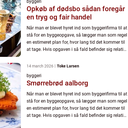
byggeri
Opkøb af dødsbo sådan foregår
en tryg og fair handel
Når man er blevet hyret ind som byggerifirma til at
stå for en byggeopgave, så lægger man som regel
en estimeret plan for, hvor lang tid det kommer til
at tage. Hvis opgaven i så fald befinder sig relativt
tæt p&ar...
14 march 2026
Toke Larsen
byggeri
Smørrebrød aalborg
Når man er blevet hyret ind som byggerifirma til at
stå for en byggeopgave, så lægger man som regel
en estimeret plan for, hvor lang tid det kommer til
at tage. Hvis opgaven i så fald befinder sig relativt
tæt p&ar...