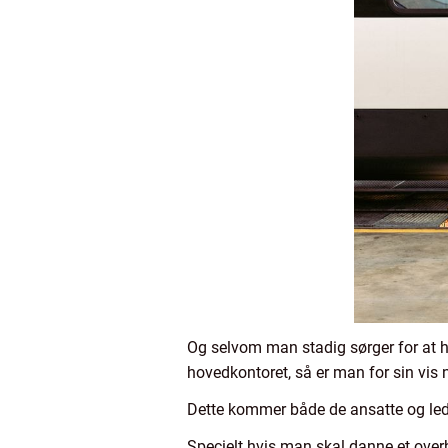
Og selvom man stadig sørger for at he
hovedkontoret, så er man for sin vis n
Dette kommer både de ansatte og lede
Specielt hvis man skal danne et over