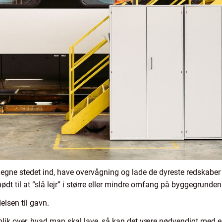
gne stedet ind, have overvågning og lade de dyreste redskaber b
ødt til at “slå lejr” i større eller mindre omfang på byggegrunden
lsen til gavn.
blik over, hvad man skal lave, så kan det være nødvendigt med e