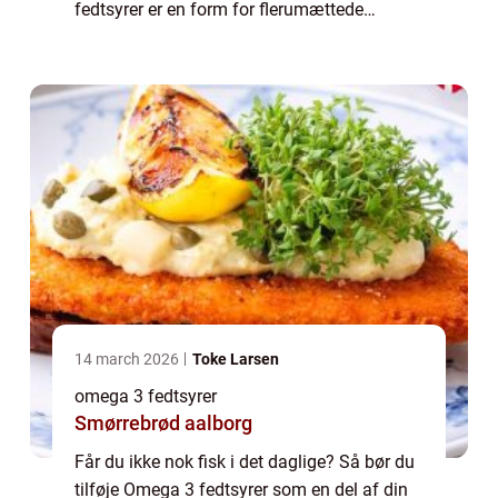
fedtsyrer er en form for flerumættede
fedtsyrer som primært stammer fra fede
fisk. Da danskerne notorisk ikke spiser ti...
14 march 2026
Toke Larsen
omega 3 fedtsyrer
Smørrebrød aalborg
Får du ikke nok fisk i det daglige? Så bør du
tilføje Omega 3 fedtsyrer som en del af din