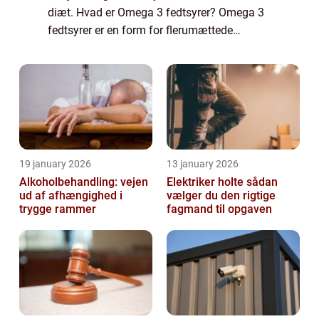
diæt. Hvad er Omega 3 fedtsyrer? Omega 3
fedtsyrer er en form for flerumættede
fedtsyrer som primært stammer fra fede
fisk. Da danskerne notorisk ikke spiser ti...
19 january 2026
13 january 2026
Alkoholbehandling: vejen
Elektriker holte sådan
ud af afhængighed i
vælger du den rigtige
trygge rammer
fagmand til opgaven