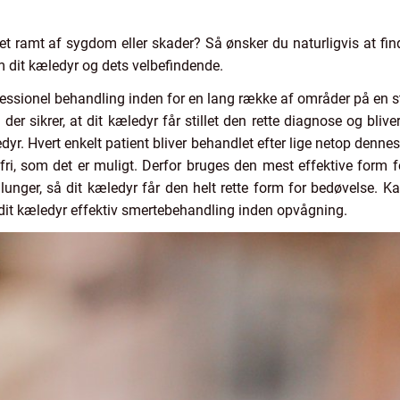
vet ramt af sygdom eller skader? Så ønsker du naturligvis at fi
m dit kæledyr og dets velbefindende.
ssionel behandling inden for en lang række af områder på en sto
 der sikrer, at dit kæledyr får stillet den rette diagnose og bli
dyr. Hvert enkelt patient bliver behandlet efter lige netop denne
fri, som det er muligt. Derfor bruges den mest effektive form fo
 og lunger, så dit kæledyr får den helt rette form for bedøvelse. 
n dit kæledyr effektiv smertebehandling inden opvågning.