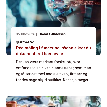
05 june 2026
Thomas Andersen
glarmester
Pda måling i fundering: sådan sikrer du
dokumenteret bæreevne
Der kan være markant forskel på, hvor
omfangsrig en given glarmester er, som man
også ser det med andre erhverv, firmaer og
for den sags skyld butikker. Der er jo meget
forskel på, om man har at gøre med for
eksempel en...