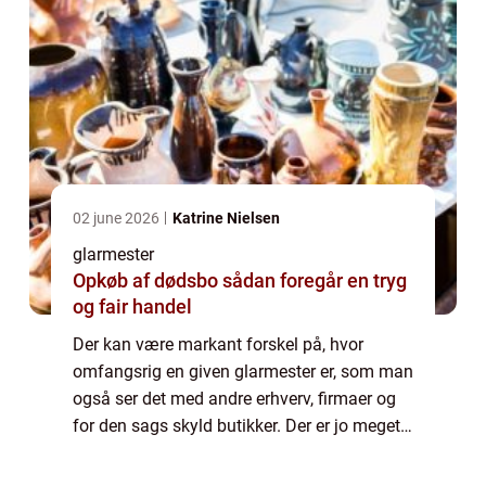
02 june 2026
Katrine Nielsen
glarmester
Opkøb af dødsbo sådan foregår en tryg
og fair handel
Der kan være markant forskel på, hvor
omfangsrig en given glarmester er, som man
også ser det med andre erhverv, firmaer og
for den sags skyld butikker. Der er jo meget
forskel på, om man har at gøre med for
eksempel en...