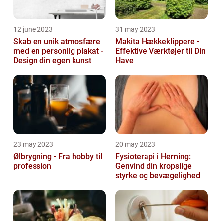
12 june 2023
31 may 2023
Skab en unik atmosfære
Makita Hækkeklippere -
med en personlig plakat -
Effektive Værktøjer til Din
Design din egen kunst
Have
23 may 2023
20 may 2023
Ølbrygning - Fra hobby til
Fysioterapi i Herning:
profession
Genvind din kropslige
styrke og bevægelighed