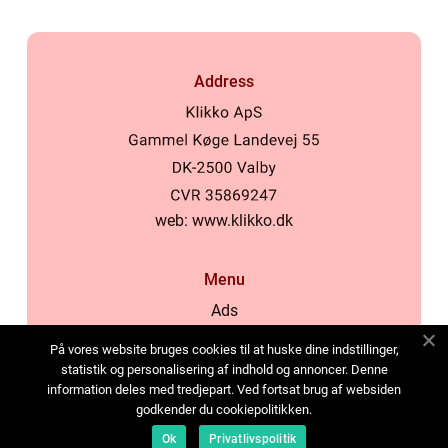
Address
web:
www.klikko.dk
Menu
Ads
About Us
På vores website bruges cookies til at huske dine indstillinger,
Cookies
statistik og personalisering af indhold og annoncer. Denne
information deles med tredjepart. Ved fortsat brug af websiden
Contact
godkender du cookiepolitikken.
Sitemap
Ok
Privatlivspolitik