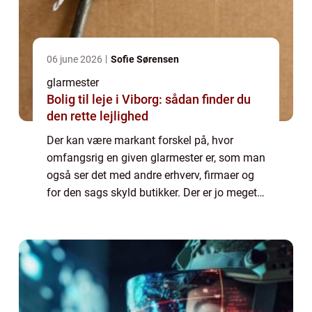
06 june 2026
Sofie Sørensen
glarmester
Bolig til leje i Viborg: sådan finder du
den rette lejlighed
Der kan være markant forskel på, hvor
omfangsrig en given glarmester er, som man
også ser det med andre erhverv, firmaer og
for den sags skyld butikker. Der er jo meget
forskel på, om man har at gøre med for
eksempel en...