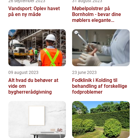
26 september 2023
31 august 2023
Vandsport: Oplev havet
Møbelpolstrer på
på en ny måde
Bornholm - bevar dine
møblers elegante
udseende og levetid
09 august 2023
23 june 2023
Alt hvad du behøver at
Fodklinik i Kolding til
vide om
behandling af forskellige
bygherrerådgivning
fodproblemer