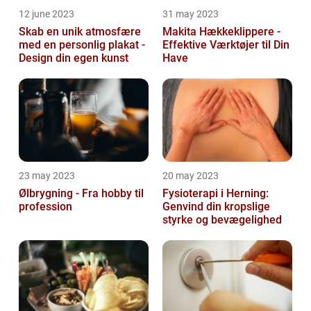
12 june 2023
31 may 2023
Skab en unik atmosfære
Makita Hækkeklippere -
med en personlig plakat -
Effektive Værktøjer til Din
Design din egen kunst
Have
23 may 2023
20 may 2023
Ølbrygning - Fra hobby til
Fysioterapi i Herning:
profession
Genvind din kropslige
styrke og bevægelighed