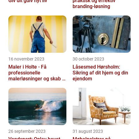
Giv dit gulv nyt liv
praktisk og effektiv
branding-løsning
16 november 2023
30 october 2023
Maler i Holte - Få
Låsesmed Hørsholm:
professionelle
Sikring af dit hjem og din
malerløsninger og skab et
ejendom
flot hjem
26 september 2023
31 august 2023