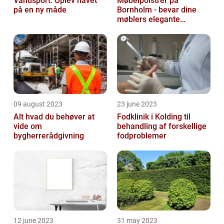
Vandsport: Oplev havet
Møbelpolstrer på
på en ny måde
Bornholm - bevar dine
møblers elegante
udseende og levetid
09 august 2023
23 june 2023
Alt hvad du behøver at
Fodklinik i Kolding til
vide om
behandling af forskellige
bygherrerådgivning
fodproblemer
12 june 2023
31 may 2023