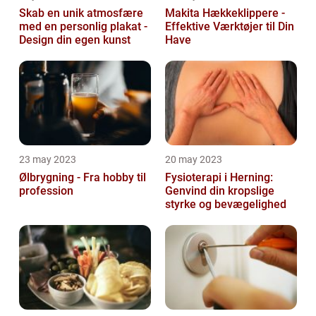
Skab en unik atmosfære
Makita Hækkeklippere -
med en personlig plakat -
Effektive Værktøjer til Din
Design din egen kunst
Have
23 may 2023
20 may 2023
Ølbrygning - Fra hobby til
Fysioterapi i Herning:
profession
Genvind din kropslige
styrke og bevægelighed