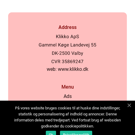
Address
web:
www.klikko.dk
Menu
Ads
About Us
På vores website bruges cookies til at huske dine indstillinger,
Cookies
statistik og personalisering af indhold og annoncer. Denne
information deles med tredjepart. Ved fortsat brug af websiden
Contact
godkender du cookiepolitikken.
Sitemap