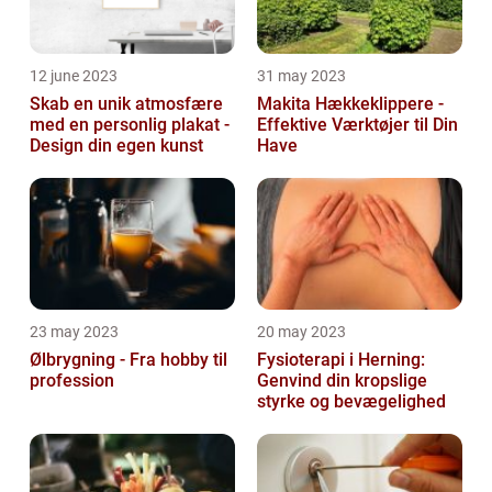
12 june 2023
31 may 2023
Skab en unik atmosfære
Makita Hækkeklippere -
med en personlig plakat -
Effektive Værktøjer til Din
Design din egen kunst
Have
23 may 2023
20 may 2023
Ølbrygning - Fra hobby til
Fysioterapi i Herning:
profession
Genvind din kropslige
styrke og bevægelighed