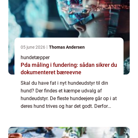
05 june 2026
Thomas Andersen
hundetæpper
Pda måling i fundering: sådan sikrer du
dokumenteret bæreevne
Skal du have fat i nyt hundeudstyr til din
hund? Der findes et kæmpe udvalg af
hundeudstyr. De fleste hundeejere går op i at
deres hund trives og har det godt. Derfor
bliver langt de fleste hunde forkælet i
allerhøjeste grad....