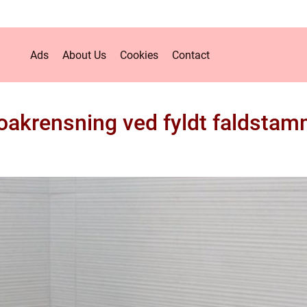
Ads
About Us
Cookies
Contact
oakrensning ved fyldt faldsta