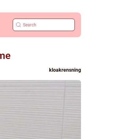
mme
kloakrensning