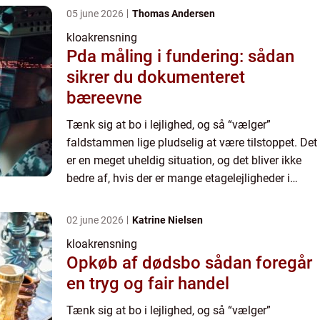
05 june 2026
Thomas Andersen
kloakrensning
Pda måling i fundering: sådan
sikrer du dokumenteret
bæreevne
Tænk sig at bo i lejlighed, og så “vælger”
faldstammen lige pludselig at være tilstoppet. Det
er en meget uheldig situation, og det bliver ikke
bedre af, hvis der er mange etagelejligheder i
denne bygning, hvor problemet er sket, for det ...
02 june 2026
Katrine Nielsen
kloakrensning
Opkøb af dødsbo sådan foregår
en tryg og fair handel
Tænk sig at bo i lejlighed, og så “vælger”