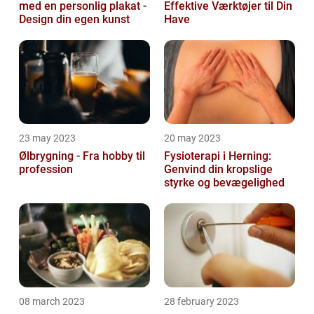
med en personlig plakat -
Effektive Værktøjer til Din
Design din egen kunst
Have
23 may 2023
20 may 2023
Ølbrygning - Fra hobby til
Fysioterapi i Herning:
profession
Genvind din kropslige
styrke og bevægelighed
08 march 2023
28 february 2023