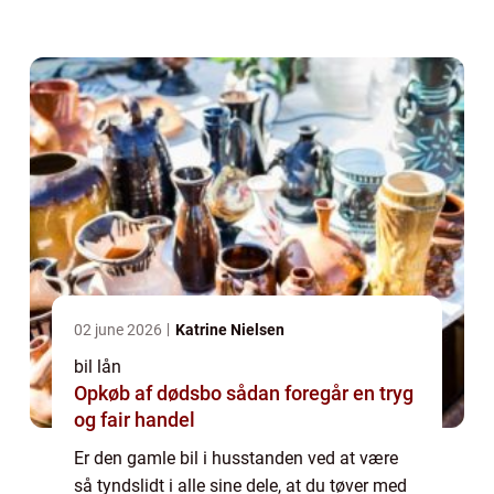
fordi du ikke ved, hvor og hvornår den...
02 june 2026
Katrine Nielsen
bil lån
Opkøb af dødsbo sådan foregår en tryg
og fair handel
Er den gamle bil i husstanden ved at være
så tyndslidt i alle sine dele, at du tøver med