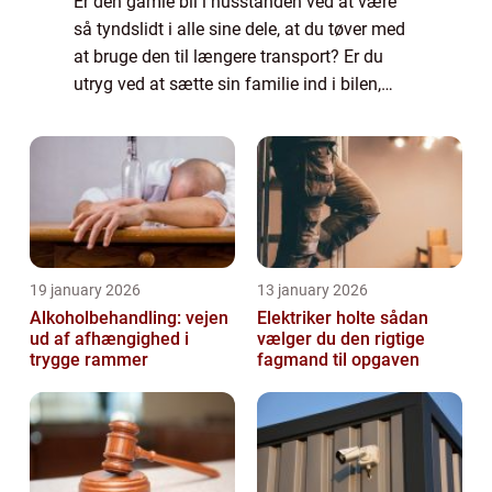
Er den gamle bil i husstanden ved at være
så tyndslidt i alle sine dele, at du tøver med
at bruge den til længere transport? Er du
utryg ved at sætte sin familie ind i bilen,
fordi du ikke ved, hvor og hvornår den...
19 january 2026
13 january 2026
Alkoholbehandling: vejen
Elektriker holte sådan
ud af afhængighed i
vælger du den rigtige
trygge rammer
fagmand til opgaven