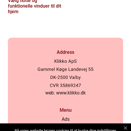
Vælg flotte og
funktionelle vinduer til dit
hjem
Address
web:
www.klikko.dk
Menu
Ads
About Us
På vores website bruges cookies til at huske dine indstillinger,