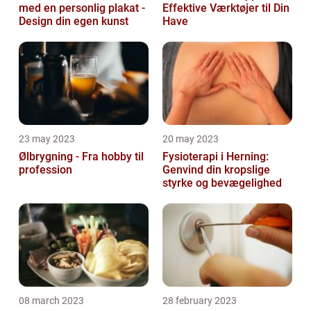
med en personlig plakat -
Effektive Værktøjer til Din
Design din egen kunst
Have
23 may 2023
20 may 2023
Ølbrygning - Fra hobby til
Fysioterapi i Herning:
profession
Genvind din kropslige
styrke og bevægelighed
08 march 2023
28 february 2023