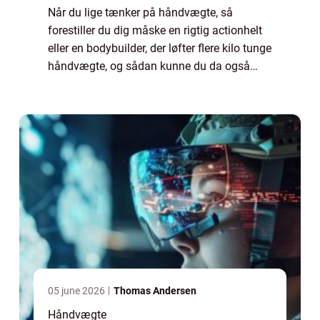
Når du lige tænker på håndvægte, så
forestiller du dig måske en rigtig actionhelt
eller en bodybuilder, der løfter flere kilo tunge
håndvægte, og sådan kunne du da også
godt tænke dig at se ud og være så sej –
hvor hårdt kan det lige være? Fakt...
05 june 2026
Thomas Andersen
Håndvægte