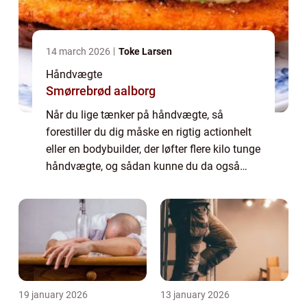
14 march 2026
Toke Larsen
Håndvægte
Smørrebrød aalborg
Når du lige tænker på håndvægte, så
forestiller du dig måske en rigtig actionhelt
eller en bodybuilder, der løfter flere kilo tunge
håndvægte, og sådan kunne du da også
godt tænke dig at se ud og være så sej –
hvor hårdt kan det lige være? Fakt...
19 january 2026
13 january 2026