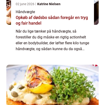
02 june 2026
Katrine Nielsen
Håndvægte
Opkøb af dødsbo sådan foregår en tryg
og fair handel
Når du lige tænker på håndvægte, så
forestiller du dig måske en rigtig actionhelt
eller en bodybuilder, der løfter flere kilo tunge
håndvægte, og sådan kunne du da også
godt tænke dig at se ud og være så sej –
hvor hårdt kan det lige være? Fakt...