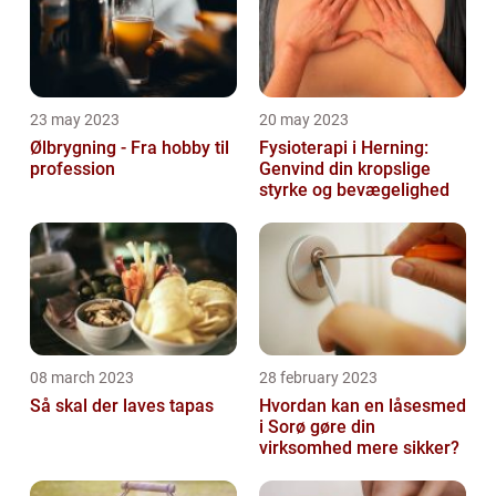
23 may 2023
20 may 2023
Ølbrygning - Fra hobby til
Fysioterapi i Herning:
profession
Genvind din kropslige
styrke og bevægelighed
08 march 2023
28 february 2023
Så skal der laves tapas
Hvordan kan en låsesmed
i Sorø gøre din
virksomhed mere sikker?