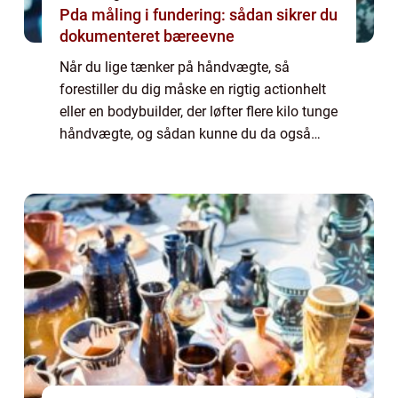
Pda måling i fundering: sådan sikrer du
dokumenteret bæreevne
Når du lige tænker på håndvægte, så
forestiller du dig måske en rigtig actionhelt
eller en bodybuilder, der løfter flere kilo tunge
håndvægte, og sådan kunne du da også
godt tænke dig at se ud og være så sej –
hvor hårdt kan det lige være? Fakt...