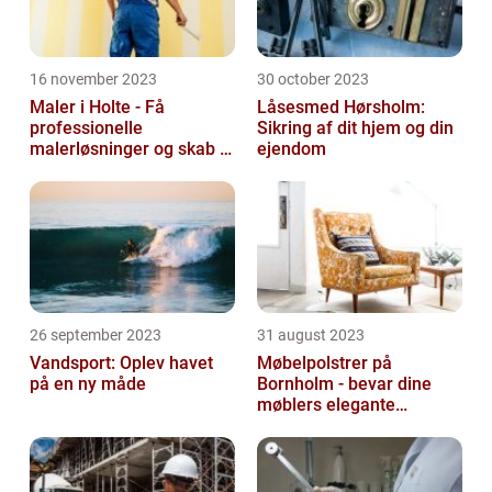
16 november 2023
30 october 2023
Maler i Holte - Få
Låsesmed Hørsholm:
professionelle
Sikring af dit hjem og din
malerløsninger og skab et
ejendom
flot hjem
26 september 2023
31 august 2023
Vandsport: Oplev havet
Møbelpolstrer på
på en ny måde
Bornholm - bevar dine
møblers elegante
udseende og levetid