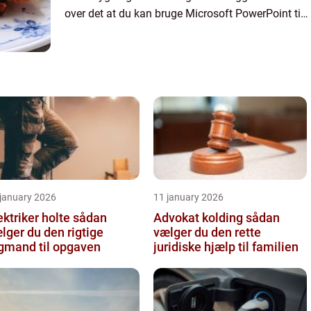
over det at du kan bruge Microsoft PowerPoint til
at illustrere dine pointer, kan en Microsoft
PowerPoint præsentat...
 january 2026
11 january 2026
ktriker holte sådan
Advokat kolding sådan
lger du den rigtige
vælger du den rette
gmand til opgaven
juridiske hjælp til familien