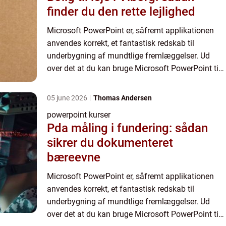
finder du den rette lejlighed
Microsoft PowerPoint er, såfremt applikationen
anvendes korrekt, et fantastisk redskab til
underbygning af mundtlige fremlæggelser. Ud
over det at du kan bruge Microsoft PowerPoint til
at illustrere dine pointer, kan en Microsoft
PowerPoint præsentat...
05 june 2026
Thomas Andersen
powerpoint kurser
Pda måling i fundering: sådan
sikrer du dokumenteret
bæreevne
Microsoft PowerPoint er, såfremt applikationen
anvendes korrekt, et fantastisk redskab til
underbygning af mundtlige fremlæggelser. Ud
over det at du kan bruge Microsoft PowerPoint til