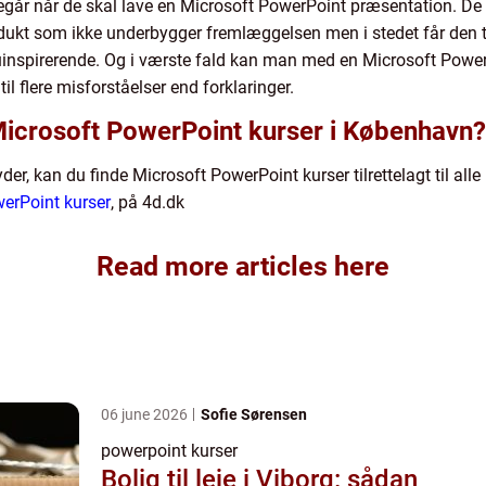
går når de skal lave en Microsoft PowerPoint præsentation. De o
produkt som ikke underbygger fremlæggelsen men i stedet får den 
t uinspirerende. Og i værste fald kan man med en Microsoft Power
 flere misforståelser end forklaringer.
Microsoft PowerPoint kurser i København?
r, kan du finde Microsoft PowerPoint kurser tilrettelagt til all
erPoint kurser
, på 4d.dk
Read more articles here
06 june 2026
Sofie Sørensen
powerpoint kurser
Bolig til leje i Viborg: sådan