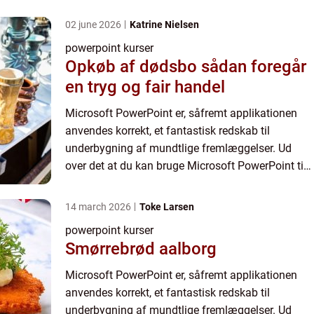
at illustrere dine pointer, kan en Microsoft
PowerPoint præsentat...
02 june 2026
Katrine Nielsen
powerpoint kurser
Opkøb af dødsbo sådan foregår
en tryg og fair handel
Microsoft PowerPoint er, såfremt applikationen
anvendes korrekt, et fantastisk redskab til
underbygning af mundtlige fremlæggelser. Ud
over det at du kan bruge Microsoft PowerPoint til
at illustrere dine pointer, kan en Microsoft
PowerPoint præsentat...
14 march 2026
Toke Larsen
powerpoint kurser
Smørrebrød aalborg
Microsoft PowerPoint er, såfremt applikationen
anvendes korrekt, et fantastisk redskab til
underbygning af mundtlige fremlæggelser. Ud