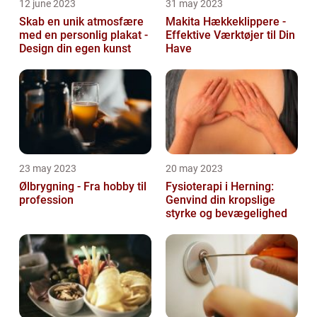
12 june 2023
31 may 2023
Skab en unik atmosfære
Makita Hækkeklippere -
med en personlig plakat -
Effektive Værktøjer til Din
Design din egen kunst
Have
23 may 2023
20 may 2023
Ølbrygning - Fra hobby til
Fysioterapi i Herning:
profession
Genvind din kropslige
styrke og bevægelighed