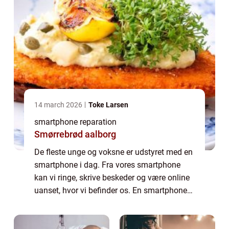
14 march 2026
Toke Larsen
smartphone reparation
Smørrebrød aalborg
De fleste unge og voksne er udstyret med en
smartphone i dag. Fra vores smartphone
kan vi ringe, skrive beskeder og være online
uanset, hvor vi befinder os. En smartphone
er ikke bare en telefon, men en computer,
som vi bruger til stort set alt i dag...