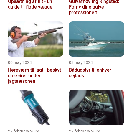
Opsætning af filt - En
Gulvafhøvling Ringsted:
guide til flotte vægge
Forny dine gulve
professionelt
06 may 2024
03 may 2024
Høreværn til jagt - beskyt
Bådudstyr til enhver
dine ører under
sejlads
jagtsæsonen
27 february 2024
27 february 2024