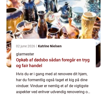
02 june 2026
Katrine Nielsen
glarmester
Opkøb af dødsbo sådan foregår en tryg
og fair handel
Hvis du er i gang med at renovere dit hjem,
har du formentlig også taget et kig på dine
vinduer. Vinduer er nemlig et af de vigtigste
aspekter ved enhver udvendig renovering og
det er vigtigt at vurdere om de trænger til en
udskiftning. Nye vinduer k...