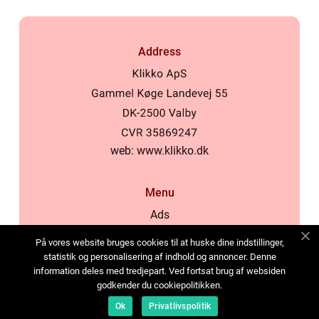
Address
web:
www.klikko.dk
Menu
Ads
About Us
På vores website bruges cookies til at huske dine indstillinger,
Cookies
statistik og personalisering af indhold og annoncer. Denne
information deles med tredjepart. Ved fortsat brug af websiden
Contact
godkender du cookiepolitikken.
Sitemap
Ok
Privatlivspolitik