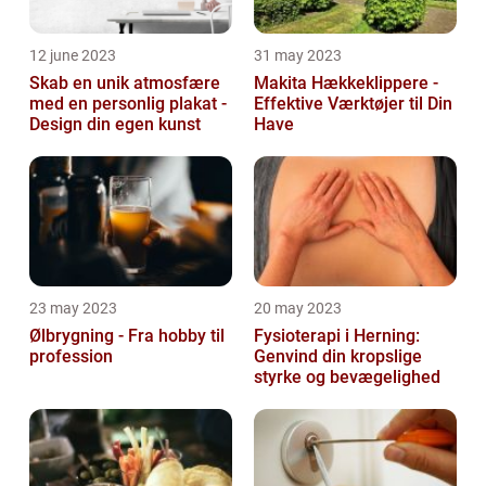
12 june 2023
31 may 2023
Skab en unik atmosfære
Makita Hækkeklippere -
med en personlig plakat -
Effektive Værktøjer til Din
Design din egen kunst
Have
23 may 2023
20 may 2023
Ølbrygning - Fra hobby til
Fysioterapi i Herning:
profession
Genvind din kropslige
styrke og bevægelighed