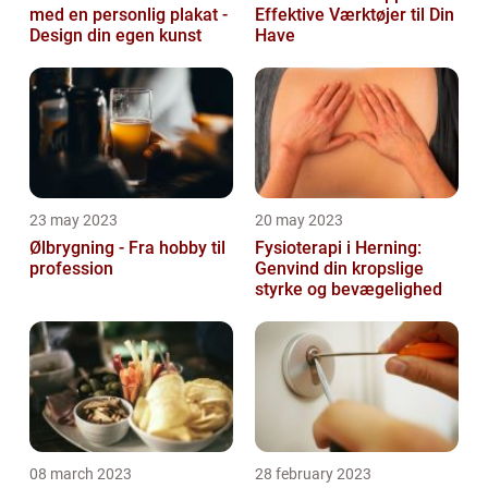
med en personlig plakat -
Effektive Værktøjer til Din
Design din egen kunst
Have
23 may 2023
20 may 2023
Ølbrygning - Fra hobby til
Fysioterapi i Herning:
profession
Genvind din kropslige
styrke og bevægelighed
08 march 2023
28 february 2023