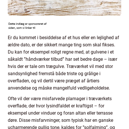
Er du kommet i besiddelse af et hus eller en lejlighed af
ældre dato, er der sikkert mange ting som skal fikses.
Du kan for eksempel roligt regne med, at gulvene i et
såkaldt ”håndværker tilbud” har set bedre dage – især
hvis der er tale om trægulve. Træværket vil med stor
sandsynlighed fremstå både triste og grålige i
overfladen, og vil dertil være præget af årtiers
anvendelse og måske mangelfuld vedligeholdelse.
Ofte vil der være misfarvede plamager i træværkets
overflade, der hvor lysindfaldet er kraftigst – for
eksempel under vinduer og foran altan eller terrasse
døre. Disse misfarvninger, som typisk har en ganske
ucharmerende gullig tone, kaldes for ”solfalming”, og