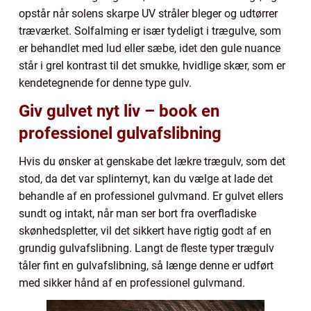
opstår når solens skarpe UV stråler bleger og udtørrer
træværket. Solfalming er især tydeligt i trægulve, som
er behandlet med lud eller sæbe, idet den gule nuance
står i grel kontrast til det smukke, hvidlige skær, som er
kendetegnende for denne type gulv.
Giv gulvet nyt liv – book en
professionel gulvafslibning
Hvis du ønsker at genskabe det lækre trægulv, som det
stod, da det var splinternyt, kan du vælge at lade det
behandle af en professionel gulvmand. Er gulvet ellers
sundt og intakt, når man ser bort fra overfladiske
skønhedspletter, vil det sikkert have rigtig godt af en
grundig gulvafslibning. Langt de fleste typer trægulv
tåler fint en gulvafslibning, så længe denne er udført
med sikker hånd af en professionel gulvmand.