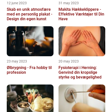
12 june 2023
31 may 2023
Skab en unik atmosfære
Makita Hækkeklippere -
med en personlig plakat -
Effektive Værktøjer til Din
Design din egen kunst
Have
23 may 2023
20 may 2023
Ølbrygning - Fra hobby til
Fysioterapi i Herning:
profession
Genvind din kropslige
styrke og bevægelighed