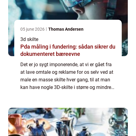
05 june 2026
Thomas Andersen
3d skilte
Pda måling i fundering: sådan sikrer du
dokumenteret bæreevne
Det er jo sygt imponerende, at vi er gået fra
at lave omtale og reklame for os selv ved at
male en masse skilte hver gang, til at man
kan have nogle 3D-skilte i større og mindre
format, som man kan sætte fast på utallige
overflader og få dem i specie...