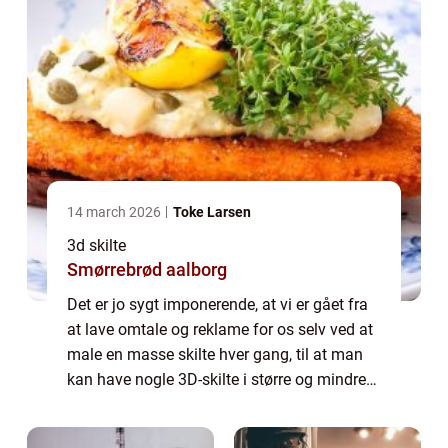
14 march 2026
Toke Larsen
3d skilte
Smørrebrød aalborg
Det er jo sygt imponerende, at vi er gået fra
at lave omtale og reklame for os selv ved at
male en masse skilte hver gang, til at man
kan have nogle 3D-skilte i større og mindre
format, som man kan sætte fast på utallige
overflader og få dem i specie...