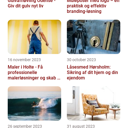
Gulvafhøvling Odense -
Muleposer med logo – en
Giv dit gulv nyt liv
praktisk og effektiv
branding-løsning
16 november 2023
30 october 2023
Maler i Holte - Få
Låsesmed Hørsholm:
professionelle
Sikring af dit hjem og din
malerløsninger og skab et
ejendom
flot hjem
26 september 2023
31 august 2023