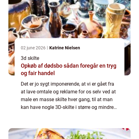
02 june 2026
Katrine Nielsen
3d skilte
Opkøb af dødsbo sådan foregår en tryg
og fair handel
Det er jo sygt imponerende, at vi er gået fra
at lave omtale og reklame for os selv ved at
male en masse skilte hver gang, til at man
kan have nogle 3D-skilte i større og mindre
format, som man kan sætte fast på utallige
overflader og få dem i specie...