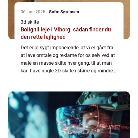
06 june 2026
Sofie Sørensen
3d skilte
Bolig til leje i Viborg: sådan finder du
den rette lejlighed
Det er jo sygt imponerende, at vi er gået fra
at lave omtale og reklame for os selv ved at
male en masse skilte hver gang, til at man
kan have nogle 3D-skilte i større og mindre
format, som man kan sætte fast på utallige
overflader og få dem i specie...