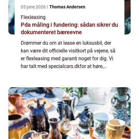
05 june 2026
Thomas Andersen
Flexleasing
Pda måling i fundering: sådan sikrer du
dokumenteret bæreevne
Drømmer du om at lease en luksusbil, der
kan være dit officielle visitkort på vejene, så
er flexleasing med garanti noget for dig. Vi
har talt med specialcars.dkfor at høre,
hvordan man kommer i gang. Vil du gerne i
gang med flexleasing, skal du star...