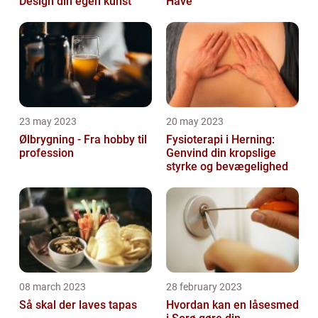
Design din egen kunst
Have
23 may 2023
20 may 2023
Ølbrygning - Fra hobby til
Fysioterapi i Herning:
profession
Genvind din kropslige
styrke og bevægelighed
08 march 2023
28 february 2023
Så skal der laves tapas
Hvordan kan en låsesmed