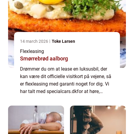
14 march 2026
Toke Larsen
Flexleasing
Smørrebrød aalborg
Drømmer du om at lease en luksusbil, der
kan være dit officielle visitkort på vejene, så
er flexleasing med garanti noget for dig. Vi
har talt med specialcars.dkfor at høre,
hvordan man kommer i gang. Vil du gerne i
gang med flexleasing, skal du star...