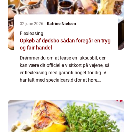
02 june 2026
Katrine Nielsen
Flexleasing
Opkøb af dødsbo sådan foregår en tryg
og fair handel
Drømmer du om at lease en luksusbil, der
kan være dit officielle visitkort på vejene, så
er flexleasing med garanti noget for dig. Vi
har talt med specialcars.dkfor at høre,
hvordan man kommer i gang. Vil du gerne i
gang med flexleasing, skal du star...