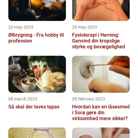
23 may 2023
20 may 2023
Ølbrygning - Fra hobby til
Fysioterapi i Herning:
profession
Genvind din kropslige
styrke og bevægelighed
08 march 2023
28 february 2023
Så skal der laves tapas
Hvordan kan en låsesmed
i Sorø gøre din
virksomhed mere sikker?