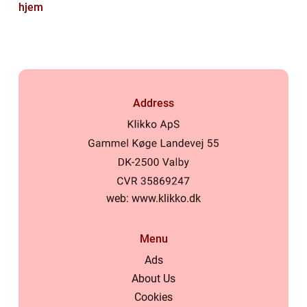
hjem
Address
web:
www.klikko.dk
Menu
Ads
About Us
På vores website bruges cookies til at huske dine indstillinger,
Cookies
statistik og personalisering af indhold og annoncer. Denne