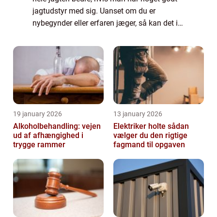
jagtudstyr med sig. Uanset om du er
nybegynder eller erfaren jæger, så kan det i
mange tilfælde betale sig med noget
ordentligt udstyr i god kvalitet. Hvis du kun
h...
19 january 2026
13 january 2026
Alkoholbehandling: vejen
Elektriker holte sådan
ud af afhængighed i
vælger du den rigtige
trygge rammer
fagmand til opgaven