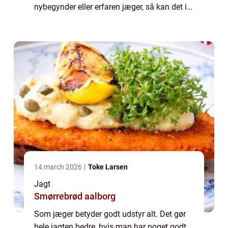
nybegynder eller erfaren jæger, så kan det i
mange tilfælde betale sig med noget
ordentligt udstyr i god kvalitet. Hvis du kun
h...
14 march 2026
Toke Larsen
Jagt
Smørrebrød aalborg
Som jæger betyder godt udstyr alt. Det gør
hele jagten bedre, hvis man har noget godt