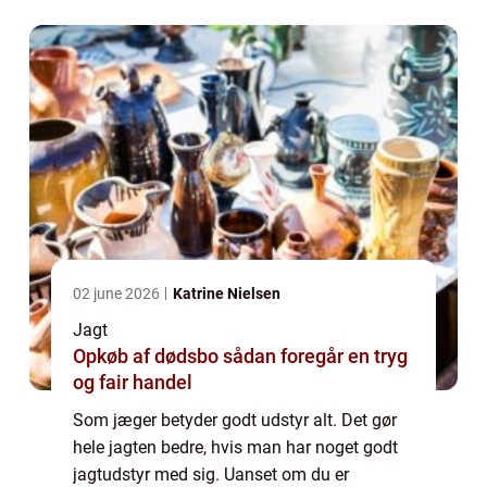
ordentligt udstyr i god kvalitet. Hvis du kun
h...
02 june 2026
Katrine Nielsen
Jagt
Opkøb af dødsbo sådan foregår en tryg
og fair handel
Som jæger betyder godt udstyr alt. Det gør
hele jagten bedre, hvis man har noget godt
jagtudstyr med sig. Uanset om du er