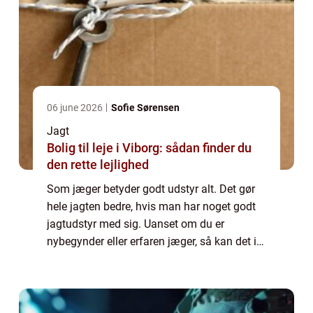
06 june 2026
Sofie Sørensen
Jagt
Bolig til leje i Viborg: sådan finder du
den rette lejlighed
Som jæger betyder godt udstyr alt. Det gør
hele jagten bedre, hvis man har noget godt
jagtudstyr med sig. Uanset om du er
nybegynder eller erfaren jæger, så kan det i
mange tilfælde betale sig med noget
ordentligt udstyr i god kvalitet. Hvis du kun
h...