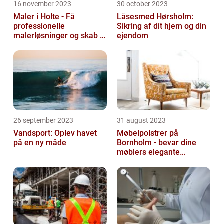
16 november 2023
30 october 2023
Maler i Holte - Få
Låsesmed Hørsholm:
professionelle
Sikring af dit hjem og din
malerløsninger og skab et
ejendom
flot hjem
26 september 2023
31 august 2023
Vandsport: Oplev havet
Møbelpolstrer på
på en ny måde
Bornholm - bevar dine
møblers elegante
udseende og levetid