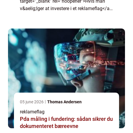
target="_blank" rel="noopener">Hvis man
v&aelig;lger at investere i et reklameflag</a>,
s&aring; mener man det jo seri&oslash;st
med, at man ...
05 june 2026
Thomas Andersen
reklameflag
Pda måling i fundering: sådan sikrer du
dokumenteret bæreevne