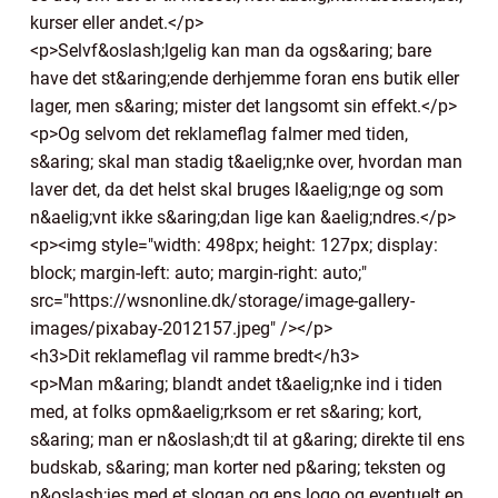
kurser eller andet.</p>
<p>Selvf&oslash;lgelig kan man da ogs&aring; bare
have det st&aring;ende derhjemme foran ens butik eller
lager, men s&aring; mister det langsomt sin effekt.</p>
<p>Og selvom det reklameflag falmer med tiden,
s&aring; skal man stadig t&aelig;nke over, hvordan man
laver det, da det helst skal bruges l&aelig;nge og som
n&aelig;vnt ikke s&aring;dan lige kan &aelig;ndres.</p>
<p><img style="width: 498px; height: 127px; display:
block; margin-left: auto; margin-right: auto;"
src="https://wsnonline.dk/storage/image-gallery-
images/pixabay-2012157.jpeg" /></p>
<h3>Dit reklameflag vil ramme bredt</h3>
<p>Man m&aring; blandt andet t&aelig;nke ind i tiden
med, at folks opm&aelig;rksom er ret s&aring; kort,
s&aring; man er n&oslash;dt til at g&aring; direkte til ens
budskab, s&aring; man korter ned p&aring; teksten og
n&oslash;jes med et slogan og ens logo og eventuelt en