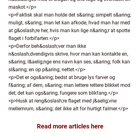
maskot.</p>
<p>Faktisk skal man holde det s&aring; simpelt s&aring;
muligt, s&aring; man let kan afkode, hvad man har med
at g&oslash;re her, hvis man kun lige n&aring;r at spotte
flaget i forbifarten.</p>
<p>Derfor beh&oslash;ver man ikke
n&oslash;dvendigvis skrive, hvor man kan kontakte en,
s&aring; l&aelig;nge ens navn kan ses, s&aring; folk kan
sl&aring; en op p&aring; nettet.</p>
<p>Det er ogs&aring; bedst at bruge lys farver og
f&aring; af dem, s&aring; man lettere rettere blikket mod
det; det kan ogs&aring; fungere som blikfang.</p>
<p>Husk at reng&oslash;re flaget med j&aelig;vne
mellemrum, s&aring; det ikke alt for hurtigt falmer.</p>
Read more articles here