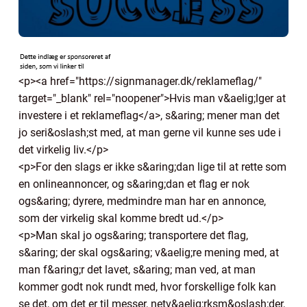
<p><a href="https://signmanager.dk/reklameflag/"
target="_blank" rel="noopener">Hvis man v&aelig;lger at
investere i et reklameflag</a>, s&aring; mener man det
jo seri&oslash;st med, at man gerne vil kunne ses ude i
det virkelig liv.</p>
<p>For den slags er ikke s&aring;dan lige til at rette som
en onlineannoncer, og s&aring;dan et flag er nok
ogs&aring; dyrere, medmindre man har en annonce,
som der virkelig skal komme bredt ud.</p>
<p>Man skal jo ogs&aring; transportere det flag,
s&aring; der skal ogs&aring; v&aelig;re mening med, at
man f&aring;r det lavet, s&aring; man ved, at man
kommer godt nok rundt med, hvor forskellige folk kan
se det, om det er til messer, netv&aelig;rksm&oslash;der,