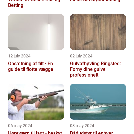
Betting
12 july 2024
02 july 2024
Opsætning af filt - En
Gulvafhøvling Ringsted:
guide til flotte vægge
Forny dine gulve
professionelt
06 may 2024
03 may 2024
Høreværn til jagt - beskyt
Bådudstyr til enhver