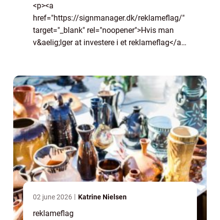
<p><a
href="https://signmanager.dk/reklameflag/"
target="_blank" rel="noopener">Hvis man
v&aelig;lger at investere i et reklameflag</a>,
s&aring; mener man det jo seri&oslash;st
med, at man ...
02 june 2026
Katrine Nielsen
reklameflag