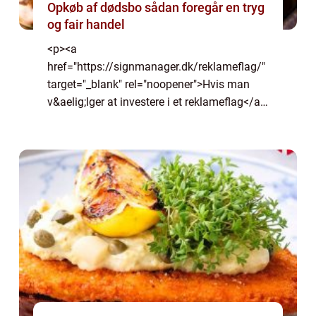
Opkøb af dødsbo sådan foregår en tryg
og fair handel
<p><a
href="https://signmanager.dk/reklameflag/"
target="_blank" rel="noopener">Hvis man
v&aelig;lger at investere i et reklameflag</a>,
s&aring; mener man det jo seri&oslash;st
med, at man ...