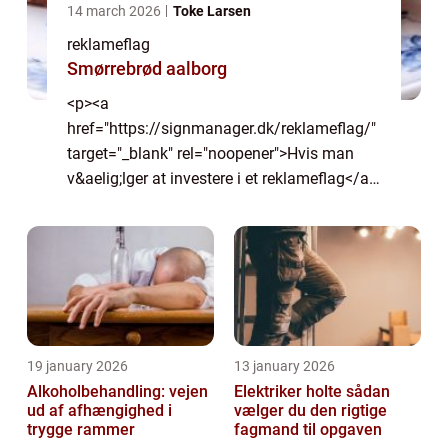
14 march 2026
Toke Larsen
reklameflag
Smørrebrød aalborg
<p><a
href="https://signmanager.dk/reklameflag/"
target="_blank" rel="noopener">Hvis man
v&aelig;lger at investere i et reklameflag</a>,
s&aring; mener man det jo seri&oslash;st
med, at man ...
19 january 2026
13 january 2026
Alkoholbehandling: vejen
Elektriker holte sådan
ud af afhængighed i
vælger du den rigtige
trygge rammer
fagmand til opgaven