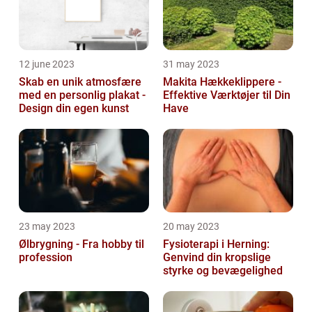
12 june 2023
31 may 2023
Skab en unik atmosfære
Makita Hækkeklippere -
med en personlig plakat -
Effektive Værktøjer til Din
Design din egen kunst
Have
23 may 2023
20 may 2023
Ølbrygning - Fra hobby til
Fysioterapi i Herning:
profession
Genvind din kropslige
styrke og bevægelighed