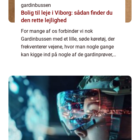
gardinbussen
Bolig til leje i Viborg: sådan finder du
den rette lejlighed
For mange af os forbinder vi nok
Gardinbussen med et lille, søde køretøj, der
frekventerer vejene, hvor man nogle gange
kan kigge ind på nogle af de gardinprøver,
der bliver kørt rundt med. Det er tit, den slags
kommer ud til et hjem, så man kan prøv...