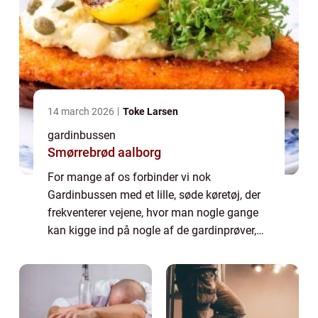
14 march 2026
Toke Larsen
gardinbussen
Smørrebrød aalborg
For mange af os forbinder vi nok
Gardinbussen med et lille, søde køretøj, der
frekventerer vejene, hvor man nogle gange
kan kigge ind på nogle af de gardinprøver,
der bliver kørt rundt med. Det er tit, den slags
kommer ud til et hjem, så man kan prøv...