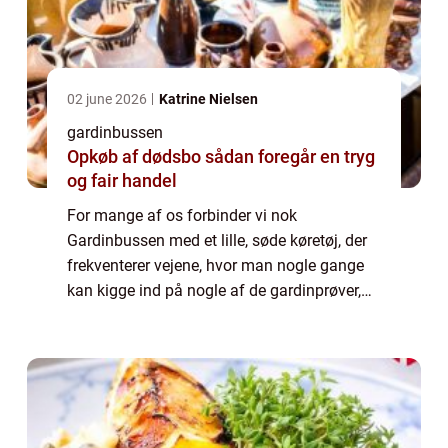
02 june 2026
Katrine Nielsen
gardinbussen
Opkøb af dødsbo sådan foregår en tryg
og fair handel
For mange af os forbinder vi nok
Gardinbussen med et lille, søde køretøj, der
frekventerer vejene, hvor man nogle gange
kan kigge ind på nogle af de gardinprøver,
der bliver kørt rundt med. Det er tit, den slags
kommer ud til et hjem, så man kan prøv...