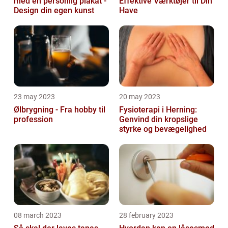
med en personlig plakat -
Effektive Værktøjer til Din
Design din egen kunst
Have
23 may 2023
20 may 2023
Ølbrygning - Fra hobby til
Fysioterapi i Herning:
profession
Genvind din kropslige
styrke og bevægelighed
08 march 2023
28 february 2023