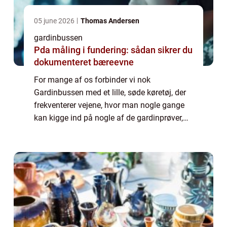
05 june 2026
Thomas Andersen
gardinbussen
Pda måling i fundering: sådan sikrer du
dokumenteret bæreevne
For mange af os forbinder vi nok
Gardinbussen med et lille, søde køretøj, der
frekventerer vejene, hvor man nogle gange
kan kigge ind på nogle af de gardinprøver,
der bliver kørt rundt med. Det er tit, den slags
kommer ud til et hjem, så man kan prøv...