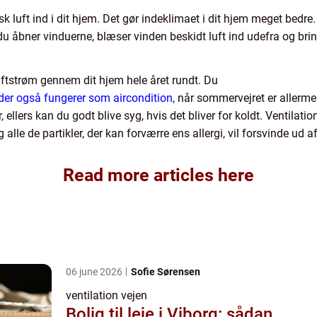
isk luft ind i dit hjem. Det gør indeklimaet i dit hjem meget be
is du åbner vinduerne, blæser vinden beskidt luft ind udefra og br
uftstrøm gennem dit hjem hele året rundt. Du
 der også fungerer som aircondition
, når sommervejret er allerme
, ellers kan du godt blive syg, hvis det bliver for koldt. Ventila
og alle de partikler, der kan forværre ens allergi, vil forsvinde ud af
Read more articles here
06 june 2026
Sofie Sørensen
ventilation vejen
Bolig til leje i Viborg: sådan