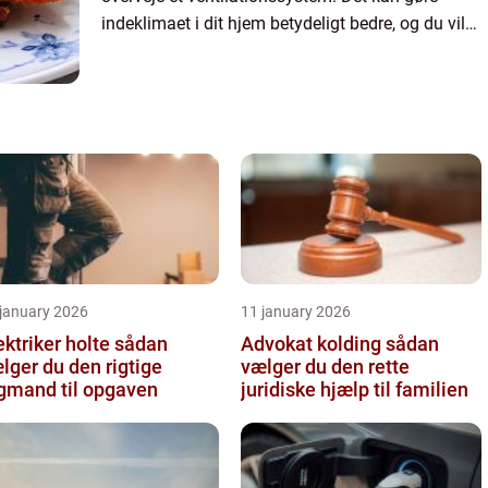
indeklimaet i dit hjem betydeligt bedre, og du vil
altid have rum, der er dejlige at opholde sig i hele
...
 january 2026
11 january 2026
ktriker holte sådan
Advokat kolding sådan
lger du den rigtige
vælger du den rette
gmand til opgaven
juridiske hjælp til familien