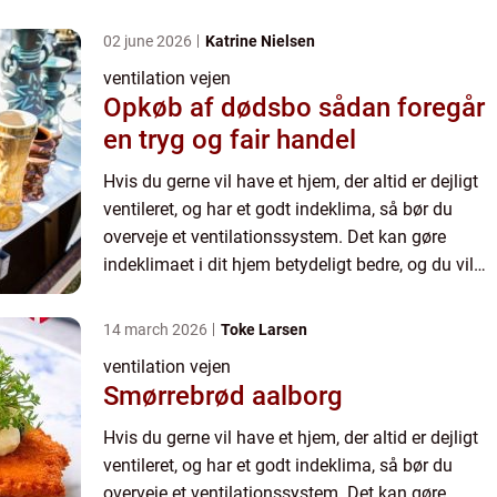
altid have rum, der er dejlige at opholde sig i hele
...
02 june 2026
Katrine Nielsen
ventilation vejen
Opkøb af dødsbo sådan foregår
en tryg og fair handel
Hvis du gerne vil have et hjem, der altid er dejligt
ventileret, og har et godt indeklima, så bør du
overveje et ventilationssystem. Det kan gøre
indeklimaet i dit hjem betydeligt bedre, og du vil
altid have rum, der er dejlige at opholde sig i hele
...
14 march 2026
Toke Larsen
ventilation vejen
Smørrebrød aalborg
Hvis du gerne vil have et hjem, der altid er dejligt
ventileret, og har et godt indeklima, så bør du
overveje et ventilationssystem. Det kan gøre