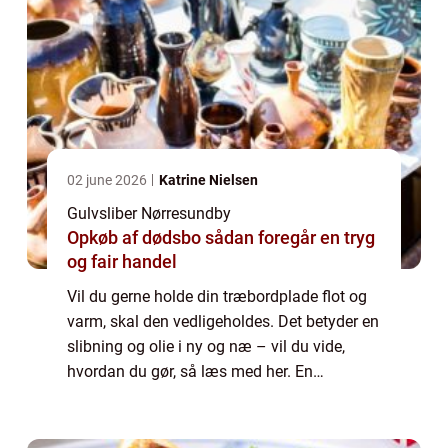
02 june 2026
Katrine Nielsen
Gulvsliber Nørresundby
Opkøb af dødsbo sådan foregår en tryg
og fair handel
Vil du gerne holde din træbordplade flot og
varm, skal den vedligeholdes. Det betyder en
slibning og olie i ny og næ – vil du vide,
hvordan du gør, så læs med her. En
bordplade bliver slidt med tiden, og den kan
d...