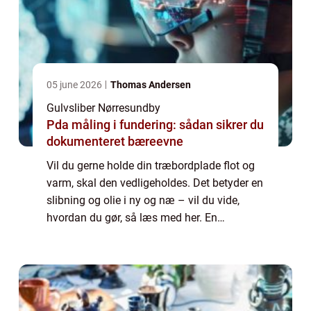
05 june 2026
Thomas Andersen
Gulvsliber Nørresundby
Pda måling i fundering: sådan sikrer du
dokumenteret bæreevne
Vil du gerne holde din træbordplade flot og
varm, skal den vedligeholdes. Det betyder en
slibning og olie i ny og næ – vil du vide,
hvordan du gør, så læs med her. En
bordplade bliver slidt med tiden, og den kan
d...