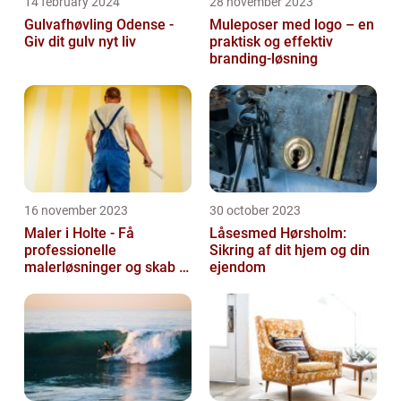
14 february 2024
28 november 2023
Gulvafhøvling Odense -
Muleposer med logo – en
Giv dit gulv nyt liv
praktisk og effektiv
branding-løsning
16 november 2023
30 october 2023
Maler i Holte - Få
Låsesmed Hørsholm:
professionelle
Sikring af dit hjem og din
malerløsninger og skab et
ejendom
flot hjem