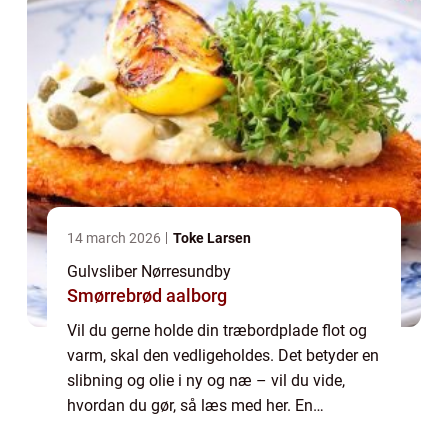
14 march 2026
Toke Larsen
Gulvsliber Nørresundby
Smørrebrød aalborg
Vil du gerne holde din træbordplade flot og
varm, skal den vedligeholdes. Det betyder en
slibning og olie i ny og næ – vil du vide,
hvordan du gør, så læs med her. En
bordplade bliver slidt med tiden, og den kan