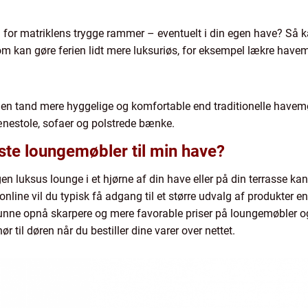
for matriklens trygge rammer – eventuelt i din egen have? Så k
som kan gøre ferien lidt mere luksuriøs, for eksempel lækre hav
n tand mere hyggelige og komfortable end traditionelle havemø
ænestole, sofaer og polstrede bænke.
este loungemøbler til min have?
n luksus lounge i et hjørne af din have eller på din terrasse ka
nline vil du typisk få adgang til et større udvalg af produkter en
kunne opnå skarpere og mere favorable priser på loungemøbler o
r til døren når du bestiller dine varer over nettet.