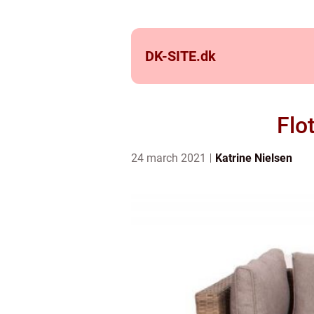
DK-SITE.
dk
Flo
24 march 2021
Katrine Nielsen