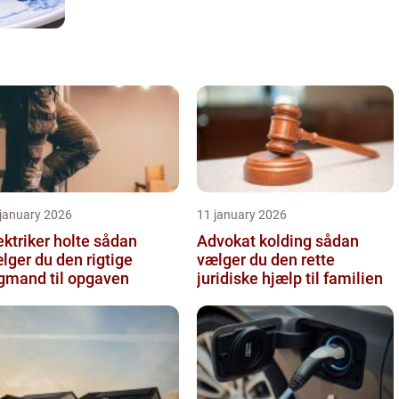
ferien lidt mere luksuriøs, for eksempel lækre
havemøbler og loungemøb...
 january 2026
11 january 2026
ktriker holte sådan
Advokat kolding sådan
lger du den rigtige
vælger du den rette
gmand til opgaven
juridiske hjælp til familien