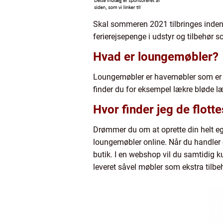
Skal sommeren 2021 tilbringes inden 
ferierejsepenge i udstyr og tilbehør 
Hvad er loungemøbler?
Loungemøbler er havemøbler som er e
finder du for eksempel lækre bløde l
Hvor finder jeg de flott
Drømmer du om at oprette din helt ege
loungemøbler online. Når du handler o
butik. I en webshop vil du samtidig 
leveret såvel møbler som ekstra tilbehø