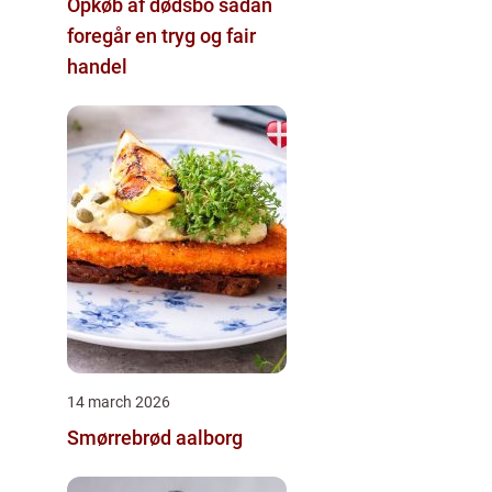
Opkøb af dødsbo sådan
foregår en tryg og fair
handel
14 march 2026
Smørrebrød aalborg