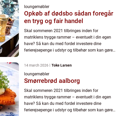
loungemøbler
Opkøb af dødsbo sådan foregår
en tryg og fair handel
Skal sommeren 2021 tilbringes inden for
matriklens trygge rammer – eventuelt i din egen
have? Så kan du med fordel investere dine
ferierejsepenge i udstyr og tilbehør som kan gøre
ferien lidt mere luksuriøs, for eksempel lækre
havemøbler og loungemøb...
14 march 2026
Toke Larsen
loungemøbler
Smørrebrød aalborg
Skal sommeren 2021 tilbringes inden for
matriklens trygge rammer – eventuelt i din egen
have? Så kan du med fordel investere dine
ferierejsepenge i udstyr og tilbehør som kan gøre