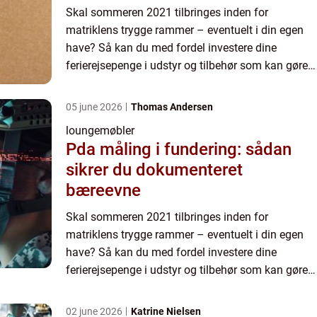
Skal sommeren 2021 tilbringes inden for
matriklens trygge rammer – eventuelt i din egen
have? Så kan du med fordel investere dine
ferierejsepenge i udstyr og tilbehør som kan gøre
ferien lidt mere luksuriøs, for eksempel lækre
havemøbler og loungemøb...
05 june 2026
Thomas Andersen
loungemøbler
Pda måling i fundering: sådan
sikrer du dokumenteret
bæreevne
Skal sommeren 2021 tilbringes inden for
matriklens trygge rammer – eventuelt i din egen
have? Så kan du med fordel investere dine
ferierejsepenge i udstyr og tilbehør som kan gøre
ferien lidt mere luksuriøs, for eksempel lækre
havemøbler og loungemøb...
02 june 2026
Katrine Nielsen