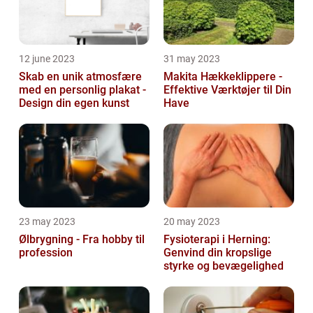
12 june 2023
31 may 2023
Skab en unik atmosfære
Makita Hækkeklippere -
med en personlig plakat -
Effektive Værktøjer til Din
Design din egen kunst
Have
23 may 2023
20 may 2023
Ølbrygning - Fra hobby til
Fysioterapi i Herning:
profession
Genvind din kropslige
styrke og bevægelighed