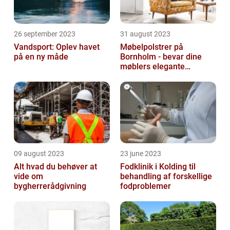
26 september 2023
31 august 2023
Vandsport: Oplev havet
Møbelpolstrer på
på en ny måde
Bornholm - bevar dine
møblers elegante
udseende og levetid
09 august 2023
23 june 2023
Alt hvad du behøver at
Fodklinik i Kolding til
vide om
behandling af forskellige
bygherrerådgivning
fodproblemer