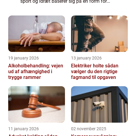
sport og idræt baserer sig på en form for
konkurrence, og handler som oftest om
hvem der kan ...
19 january 2026
13 january 2026
Alkoholbehandling: vejen
Elektriker holte sådan
ud af afhængighed i
vælger du den rigtige
trygge rammer
fagmand til opgaven
11 january 2026
02 november 2025