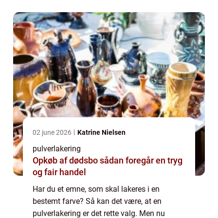
pulverlakering i Randers til. Et firma som
dette skal lave...
02 june 2026
Katrine Nielsen
pulverlakering
Opkøb af dødsbo sådan foregår en tryg
og fair handel
Har du et emne, som skal lakeres i en
bestemt farve? Så kan det være, at en
pulverlakering er det rette valg. Men nu