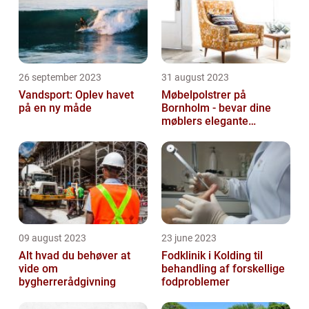
26 september 2023
31 august 2023
Vandsport: Oplev havet
Møbelpolstrer på
på en ny måde
Bornholm - bevar dine
møblers elegante
udseende og levetid
09 august 2023
23 june 2023
Alt hvad du behøver at
Fodklinik i Kolding til
vide om
behandling af forskellige
bygherrerådgivning
fodproblemer