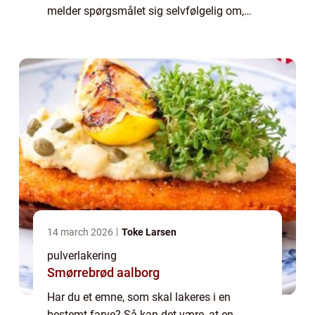
melder spørgsmålet sig selvfølgelig om,
hvilket firma du skal overlade din
pulverlakering i Randers til. Et firma som
dette skal lave...
14 march 2026
Toke Larsen
pulverlakering
Smørrebrød aalborg
Har du et emne, som skal lakeres i en
bestemt farve? Så kan det være, at en