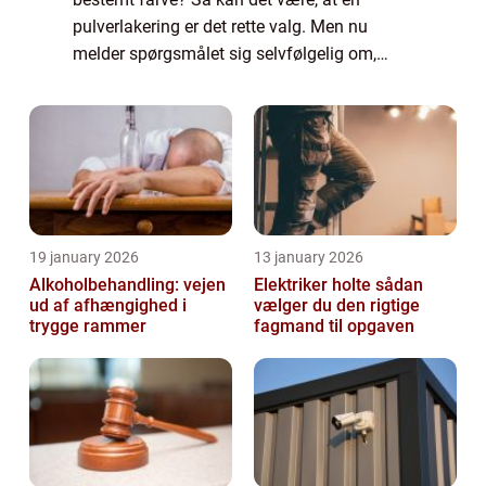
pulverlakering er det rette valg. Men nu
melder spørgsmålet sig selvfølgelig om,
hvilket firma du skal overlade din
pulverlakering i Randers til. Et firma som
dette skal lave...
19 january 2026
13 january 2026
Alkoholbehandling: vejen
Elektriker holte sådan
ud af afhængighed i
vælger du den rigtige
trygge rammer
fagmand til opgaven