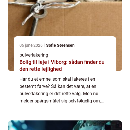
06 june 2026
Sofie Sørensen
pulverlakering
Bolig til leje i Viborg: sådan finder du
den rette lejlighed
Har du et emne, som skal lakeres i en
bestemt farve? Så kan det være, at en
pulverlakering er det rette valg. Men nu
melder spørgsmålet sig selvfølgelig om,
hvilket firma du skal overlade din
pulverlakering i Randers til. Et firma som
dette skal lave...