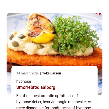
intelligensniveau. Det kan umiddelbart lyde
lidt mærkeligt, men myten skulle gå p&ar...
14 march 2026
Toke Larsen
hypnose
Smørrebrød aalborg
En af de mest omtalte opfattelser af
hypnose det er, hvorvidt nogle mennesker er
mere disponible for modtagelse af hypnose,