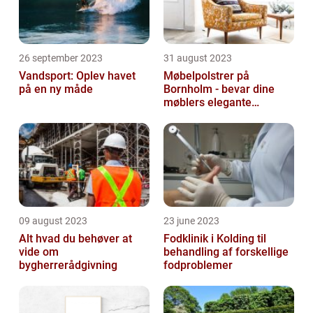
26 september 2023
31 august 2023
Vandsport: Oplev havet
Møbelpolstrer på
på en ny måde
Bornholm - bevar dine
møblers elegante
udseende og levetid
09 august 2023
23 june 2023
Alt hvad du behøver at
Fodklinik i Kolding til
vide om
behandling af forskellige
bygherrerådgivning
fodproblemer