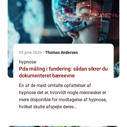
05 june 2026
Thomas Andersen
hypnose
Pda måling i fundering: sådan sikrer du
dokumenteret bæreevne
En af de mest omtalte opfattelser af
hypnose det er, hvorvidt nogle mennesker er
mere disponible for modtagelse af hypnose,
hvilket skulle afspejle deres
intelligensniveau. Det kan umiddelbart lyde
lidt mærkeligt, men myten skulle gå p&ar...