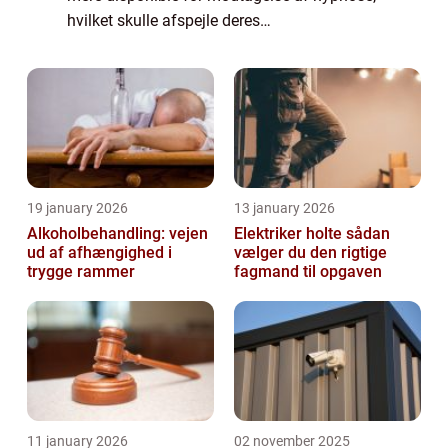
hvilket skulle afspejle deres
intelligensniveau. Det kan umiddelbart lyde
lidt mærkeligt, men myten skulle gå p&ar...
19 january 2026
13 january 2026
Alkoholbehandling: vejen
Elektriker holte sådan
ud af afhængighed i
vælger du den rigtige
trygge rammer
fagmand til opgaven
11 january 2026
02 november 2025