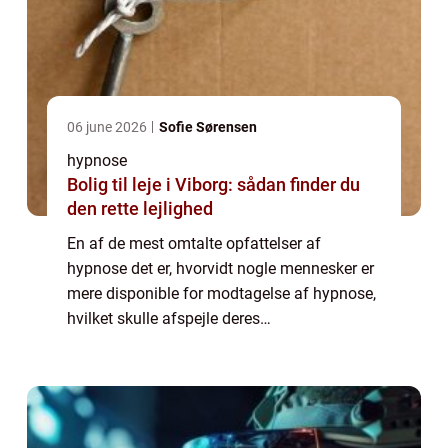
06 june 2026
Sofie Sørensen
hypnose
Bolig til leje i Viborg: sådan finder du
den rette lejlighed
En af de mest omtalte opfattelser af
hypnose det er, hvorvidt nogle mennesker er
mere disponible for modtagelse af hypnose,
hvilket skulle afspejle deres
intelligensniveau. Det kan umiddelbart lyde
lidt mærkeligt, men myten skulle gå p&ar...