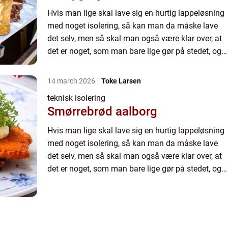
Hvis man lige skal lave sig en hurtig lappeløsning
med noget isolering, så kan man da måske lave
det selv, men så skal man også være klar over, at
det er noget, som man bare lige gør på stedet, og
det ikke er nogen vedvarende løsning. Det er da
klart...
14 march 2026
Toke Larsen
teknisk isolering
Smørrebrød aalborg
Hvis man lige skal lave sig en hurtig lappeløsning
med noget isolering, så kan man da måske lave
det selv, men så skal man også være klar over, at
det er noget, som man bare lige gør på stedet, og
det ikke er nogen vedvarende løsning. Det er da
klart...