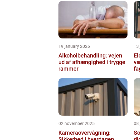
19 january 2026
13
Alkoholbehandling: vejen
Ele
ud af afhængighed i trygge
væ
rammer
fa
02 november 2025
08 
Kameraovervågning:
So
Sikkerhed i hverdagen
di