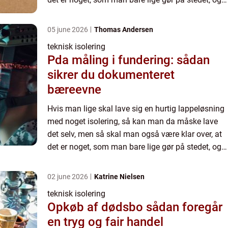
det ikke er nogen vedvarende løsning. Det er da
klart...
05 june 2026
Thomas Andersen
teknisk isolering
Pda måling i fundering: sådan
sikrer du dokumenteret
bæreevne
Hvis man lige skal lave sig en hurtig lappeløsning
med noget isolering, så kan man da måske lave
det selv, men så skal man også være klar over, at
det er noget, som man bare lige gør på stedet, og
det ikke er nogen vedvarende løsning. Det er da
klart...
02 june 2026
Katrine Nielsen
teknisk isolering
Opkøb af dødsbo sådan foregår
en tryg og fair handel