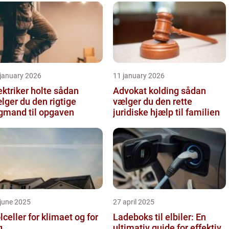
 january 2026
11 january 2026
ktriker holte sådan
Advokat kolding sådan
lger du den rigtige
vælger du den rette
gmand til opgaven
juridiske hjælp til familien
june 2025
27 april 2025
lceller for klimaet og for
Ladeboks til elbiler: En
g
ultimativ guide for effektiv