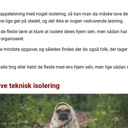
g lappeløsning med noget isolering, så kan man da måske lave d
are lige gør på stedet, og det ikke er nogen vedvarende løsning.
e de fleste lære at klare at isolere deres hjem selv, men sådan h
organiseret.
de mindste opgaver, og således findes der da også folk, der tager
 alle ting eller helst de fleste med ens hjem selv, men lige sådan
e teknisk isolering