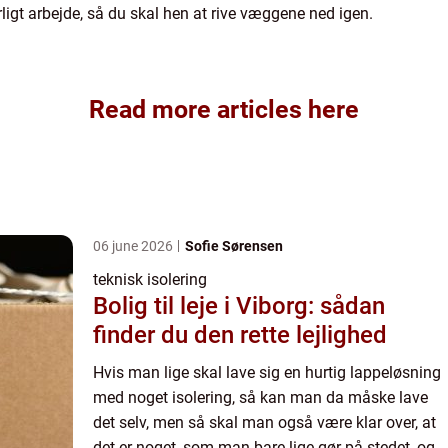
årligt arbejde, så du skal hen at rive væggene ned igen.
Read more articles here
06 june 2026
Sofie Sørensen
teknisk isolering
Bolig til leje i Viborg: sådan
finder du den rette lejlighed
Hvis man lige skal lave sig en hurtig lappeløsning
med noget isolering, så kan man da måske lave
det selv, men så skal man også være klar over, at
det er noget, som man bare lige gør på stedet, og