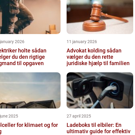
 january 2026
11 january 2026
ktriker holte sådan
Advokat kolding sådan
lger du den rigtige
vælger du den rette
gmand til opgaven
juridiske hjælp til familien
june 2025
27 april 2025
lceller for klimaet og for
Ladeboks til elbiler: En
g
ultimativ guide for effektiv