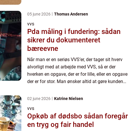
bedst muligt til...
05 june 2026
Thomas Andersen
vvs
Pda måling i fundering: sådan
sikrer du dokumenteret
bæreevne
Når man er en seriøs VVS’er, der tager sit hverv
alvorligt med at arbejde med VVS, så er der
hverken en opgave, der er for lille, eller en opgave
der er for stor. Man ønsker altid at gøre kunden
bedst muligt til...
02 june 2026
Katrine Nielsen
vvs
Opkøb af dødsbo sådan foregår
en tryg og fair handel