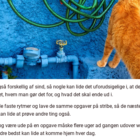
 forskellig af sind, så nogle kan lide det uforudsigelige i, at de
t, hvem man gør det for, og hvad det skal ende ud i.
 de faste rytmer og lave de samme opgaver på stribe, så de næste
an lide at prøve andre ting også.
t og være ude på en opgave måske flere uger ad gangen udover w
dre bedst kan lide at komme hjem hver dag.