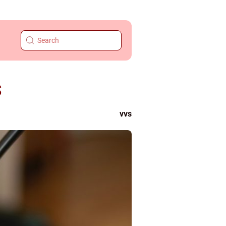
S
vvs