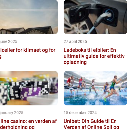
june 2025
27 april 2025
lceller for klimaet og for
Ladeboks til elbiler: En
g
ultimativ guide for effektiv
opladning
 january 2025
15 december 2024
line casino: en verden af
Unibet: Din Guide til En
derholdning og
Verden af Online Spil og