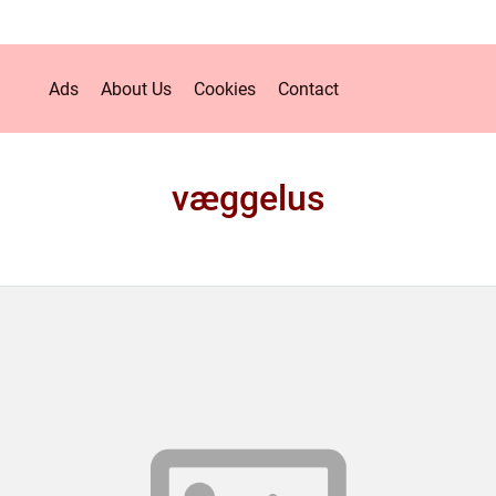
Ads
About Us
Cookies
Contact
væggelus