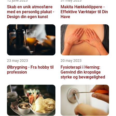
12 june 2023
31 may 2023
Skab en unik atmosfære
Makita Hækkeklippere -
med en personlig plakat -
Effektive Værktøjer til Din
Design din egen kunst
Have
23 may 2023
20 may 2023
Ølbrygning - Fra hobby til
Fysioterapi i Herning:
profession
Genvind din kropslige
styrke og bevægelighed