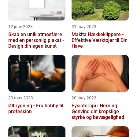
12 june 2023
31 may 2023
Skab en unik atmosfære
Makita Hækkeklippere -
med en personlig plakat -
Effektive Værktøjer til Din
Design din egen kunst
Have
23 may 2023
20 may 2023
Ølbrygning - Fra hobby til
Fysioterapi i Herning:
profession
Genvind din kropslige
styrke og bevægelighed