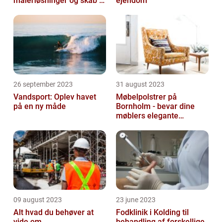
malerløsninger og skab et
ejendom
flot hjem
26 september 2023
31 august 2023
Vandsport: Oplev havet
Møbelpolstrer på
på en ny måde
Bornholm - bevar dine
møblers elegante
udseende og levetid
09 august 2023
23 june 2023
Alt hvad du behøver at
Fodklinik i Kolding til
vide om
behandling af forskellige