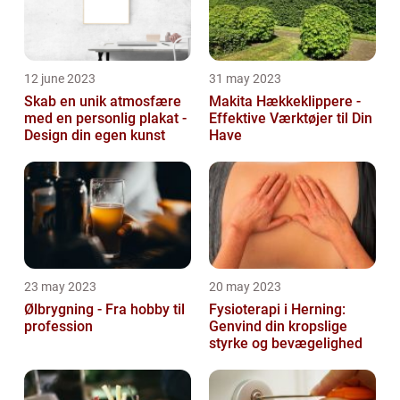
12 june 2023
31 may 2023
Skab en unik atmosfære
Makita Hækkeklippere -
med en personlig plakat -
Effektive Værktøjer til Din
Design din egen kunst
Have
23 may 2023
20 may 2023
Ølbrygning - Fra hobby til
Fysioterapi i Herning:
profession
Genvind din kropslige
styrke og bevægelighed