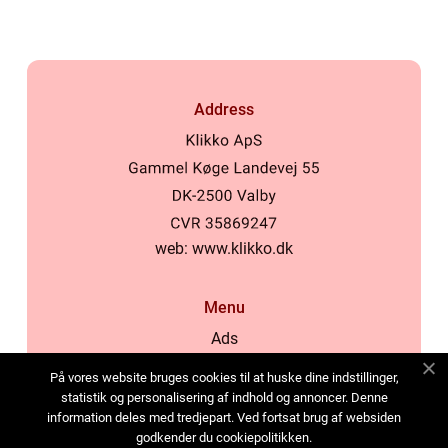
Address
web:
www.klikko.dk
Menu
Ads
About Us
På vores website bruges cookies til at huske dine indstillinger,
Cookies
statistik og personalisering af indhold og annoncer. Denne
information deles med tredjepart. Ved fortsat brug af websiden
Contact
godkender du cookiepolitikken.
Sitemap