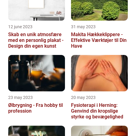
12 june 2023
31 may 2023
Skab en unik atmosfære
Makita Hækkeklippere -
med en personlig plakat -
Effektive Værktøjer til Din
Design din egen kunst
Have
23 may 2023
20 may 2023
Ølbrygning - Fra hobby til
Fysioterapi i Herning:
profession
Genvind din kropslige
styrke og bevægelighed