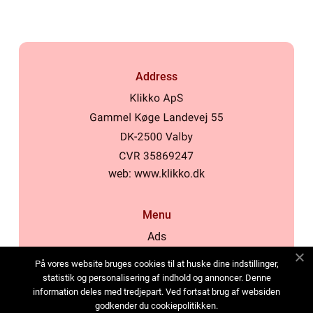
Address
web:
www.klikko.dk
Menu
Ads
About Us
På vores website bruges cookies til at huske dine indstillinger,
Cookies
statistik og personalisering af indhold og annoncer. Denne
information deles med tredjepart. Ved fortsat brug af websiden
Contact
godkender du cookiepolitikken.
Sitemap