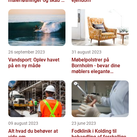
malerløsninger og skab et
ejendom
flot hjem
26 september 2023
31 august 2023
Vandsport: Oplev havet
Møbelpolstrer på
på en ny måde
Bornholm - bevar dine
møblers elegante
udseende og levetid
09 august 2023
23 june 2023
Alt hvad du behøver at
Fodklinik i Kolding til
vide om
behandling af forskellige