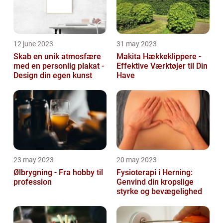
12 june 2023
31 may 2023
Skab en unik atmosfære
Makita Hækkeklippere -
med en personlig plakat -
Effektive Værktøjer til Din
Design din egen kunst
Have
23 may 2023
20 may 2023
Ølbrygning - Fra hobby til
Fysioterapi i Herning:
profession
Genvind din kropslige
styrke og bevægelighed