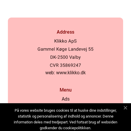
Address
web:
www.klikko.dk
Menu
Ads
About Us
På vores website bruges cookies til at huske dine indstillinger,
Cookies
statistik og personalisering af indhold og annoncer. Denne
information deles med tredjepart. Ved fortsat brug af websiden
Contact
godkender du cookiepolitikken.
Sitemap