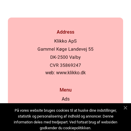
Address
web:
www.klikko.dk
Menu
Ads
About Us
På vores website bruges cookies til at huske dine indstillinger,
Cookies
statistik og personalisering af indhold og annoncer. Denne
information deles med tredjepart. Ved fortsat brug af websiden
Contact
godkender du cookiepolitikken.
Sitemap