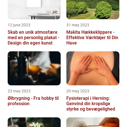
12 june 2023
31 may 2023
Skab en unik atmosfære
Makita Hækkeklippere -
med en personlig plakat -
Effektive Værktøjer til Din
Design din egen kunst
Have
23 may 2023
20 may 2023
Ølbrygning - Fra hobby til
Fysioterapi i Herning:
profession
Genvind din kropslige
styrke og bevægelighed