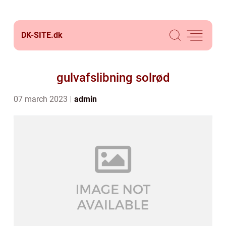
DK-SITE.
dk
gulvafslibning solrød
07 march 2023
admin